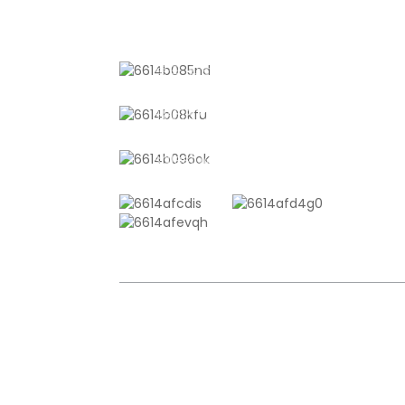
저희에게 연락하세요
중국 상하이 산양진 산통로 611호
+8618721958798
sales10@shtangke.com