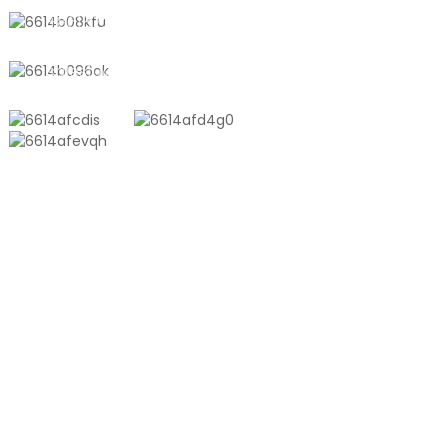
+8618721958798
sales10@shtangke.com
제품
알루미늄 플라스틱 복합 백
톤백
공압출 필름
엠보싱 진공 포장 백
광택 진공 포장 백