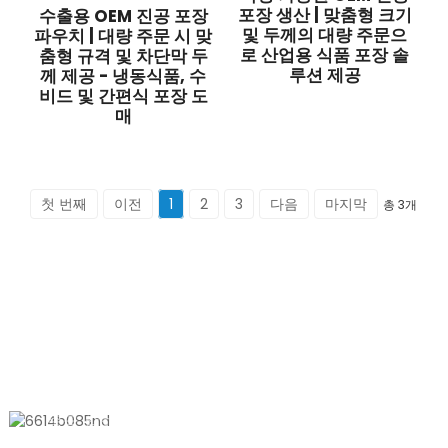
포장 생산 | 맞춤형 크기
수출용 OEM 진공 포장
및 두께의 대량 주문으
파우치 | 대량 주문 시 맞
로 산업용 식품 포장 솔
춤형 규격 및 차단막 두
루션 제공
께 제공 - 냉동식품, 수
비드 및 간편식 포장 도
매
첫 번째
이전
1
2
3
다음
마지막
총 3개
저희에게 연락하세요
중국 상하이 산양진 산통로 611호