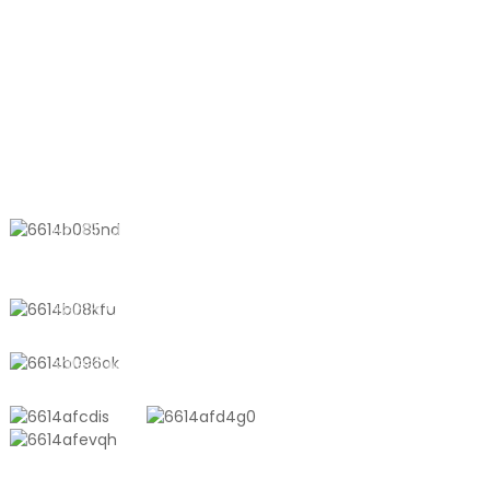
HUBUNGI KAMI
No. 611, Jalan Shantong, Bandar
Shanyang, Shanghai, China
+8618721958798
sales10@shtangke.com