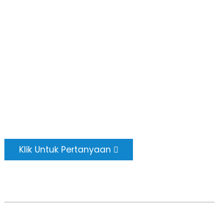
Hubungi Kami
HANTAR PERTANYAAN
Tiada yang lebih baik daripada melihat hasil
akhirnya. Ketahui tentang newfun dan
dapatkan album sampel produk terkini. Dan
hanya meminta maklumat lanjut.
Klik Untuk Pertanyaan