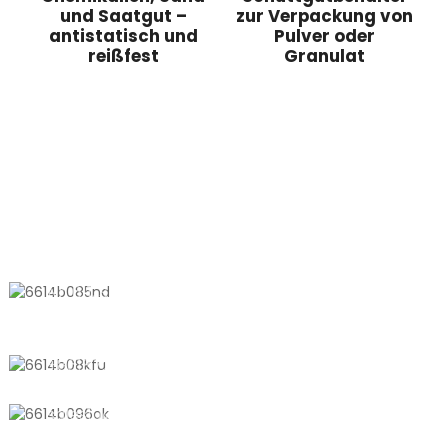
und Saatgut –
zur Verpackung von
antistatisch und
Pulver oder
reißfest
Granulat
KONTAKTIEREN SIE UNS
Nr. 611, Shantong Road, Shanyang
Town, Shanghai, China
+8618721958798
sales10@shtangke.com