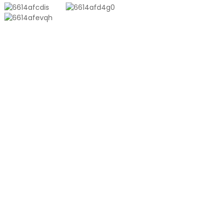
PRODUKTE
Aluminium-Kunststoff-Verbundbeutel
Ton Bag
Coextrusionsfolie
Geprägter Staubsaugerbeutel
Glänzender Staubsaugerbeutel
PRODUKT
Über Uns