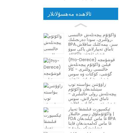
ئالاھىدە مەھسۇلاتلار
ۋاكۇئۇم پېچەتلەش خالتىسى
روللىرى، سودا دەرىجىلىك،
BPAسىز، يېمەكلىك ساقلاش،
تاماق تەييارلاش ياكى سوۋ
ۋىدېئو ئۈچۈن ۋاكۇئۇم
توڭلاتقۇ خالتىلىرى
(Pro-Derece) قوشۇمچە
قېلىن ۋاكۇئۇم پېچەتلەش
خالتىسى روللىرى - كالا
گۆشى، كۆكتات ۋە سوس
ۋىدېئو پىشۇرۇش ئۈچۈن
سودا سۇيۇقلۇقتىن
زاۋۇتتىن بىۋاسىتە توپ
ساقلىنىش يېمەكلىك ساقلاش
سېتىلىدىغان ۋاكۇئۇم
ئورنى
پېچەتلەش رولى خالتىلىرى -
تاماق تەييارلاش، سوس
ۋىدېئو ۋە يېمەكلىك ساقلاش
ئۈچۈن BPAسىز توپ
ئېكسپورت قىلىشقا تەييار
سېتىلىدىغان روللار
ۋاكۇئۇملۇق زىپپېر خالتىلار |
FDA غا ماس كېلىدىغان BPA
غا ماس كەلمەيدىغان قايتا
ئىشلىتىشكە بولىدۇ -
خاسلاشتۇرۇلغان بەلگە ۋە