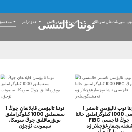
توننا خالتىسى
ۆپ سورىلىدىغان سوئاللار
مۇلازىمەت ۋە قوللاش
خەۋەرلەر
مەھسۇلا
1 توننا توپ ئاليۇمىن ئاستىر
1 توننا ئاليۇمىن قاپلانغان چوڭ
خالتىسى 1000 كىلوگراملىق خالتا
سىغىملىق 1000 كىلوگراملىق
FIBC چوڭ قاچىسى
يوپۇرماقلىق چوڭ سومكا،
ىشلەپچىقارغۇچىلار ۋە
سېمونت ئۈچۈن
تەمىنلىگۈچىلەر