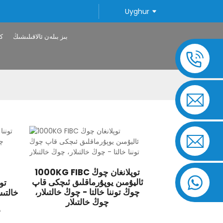
Uyghur
بىز بىلەن ئالاقىلىشىڭ
ك
1000KG FIBC توپلانغان چوڭ
ئاليۇمىن يوپۇرماقلىق ئىچكى قاپ
چوڭ توننا خالتا - چوڭ خالتىلار،
چوڭ خالتىلار
ئ