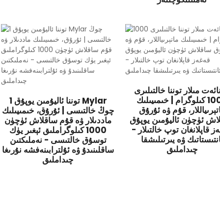
ئەت مىلار توننا خالتىلىرى
1000 كىلوگرام | خىمىيىلىك
1 توننا ئاليۇمىن يوپۇق Mylar
تېرىياللار، قۇم ۋە ئۇرۇق
چوڭ خالتىسى | ئۇرۇق، خىمىيىلىك
اش ئۈچۈن ئاليۇمىن يوپۇق
ماددىلار ۋە قۇم ساقلاش ئۈچۈن
ز قاپلانغان توپ خالتىلار -
1000 كىلوگراملىق ئېغىر يۈك
نتىستاتىك ۋە يىرتىلىشقا
توسۇق خالتىسى - نەملىكتىن
چىداملىق
ساقلىنىدۇ ۋە ئۇلترابىنەفشە نۇرىغا
چىداملىق