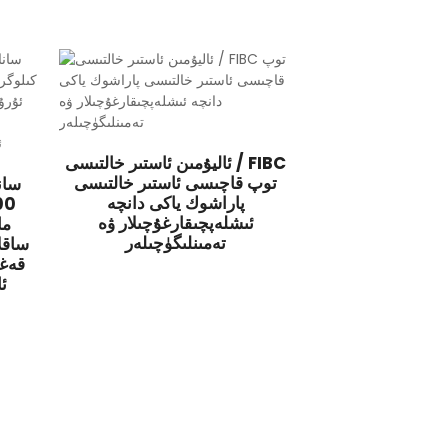
ئاليۇمىن ئاستىر خالتىسى / FIBC
توپ قاچىسى ئاستىر خالتىسى
سانا
پاراشوك ياكى دانچە
ئىشلەپچىقارغۇچىلار ۋە
ما
تەمىنلىگۈچىلەر
ساقل
قەغە
ئا