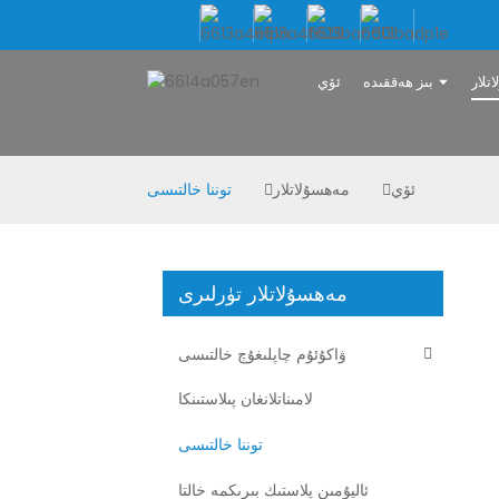
تلار
بىز ھەققىدە
ئۆي
ئۆي
مەھسۇلاتلار
توننا خالتىسى
مەھسۇلاتلار تۈرلىرى
ۋاكۇئۇم چاپلىغۇچ خالتىسى
لامىناتلانغان پىلاستىنكا
توننا خالتىسى
ئاليۇمىن پلاستىك بىرىكمە خالتا