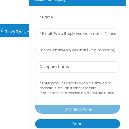
ئۈلگىسى ئالبومىغا ئېرىشىڭ. تېخىمۇ كۆ
سورىماقچىمەن.
سوئال سوراش ئۈچۈن چېك
بارلىق ھ
AI Helps Write
Send