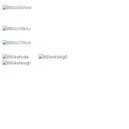
No. 611, Jalan Shantong, Bandar
Shanyang, Shanghai, China
+8618721958798
sales10@shtangke.com
PRODUK
Beg Komposit Plastik Aluminium
Beg Ton
Filem Penyemperitan Bersama