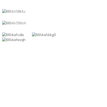
+8618721958798
sales10@shtangke.com
ÜRÜNLER
Alüminyum Plastik Kompozit Çanta
Ton Çanta
Ko-Ekstrüzyon Filmi
Kabartmalı Vakum Torbası
Parlak Vakum Torbası