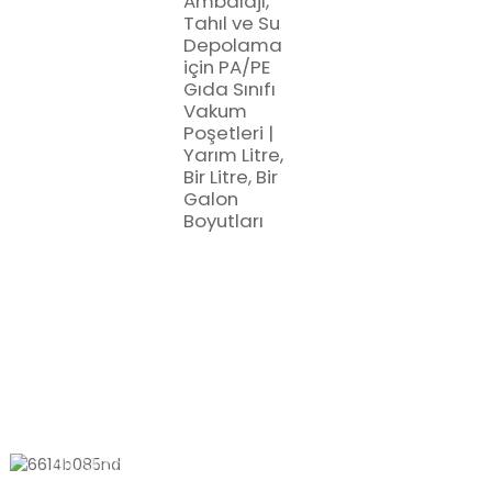
Ambalajı,
Tahıl ve Su
Depolama
için PA/PE
Gıda Sınıfı
Vakum
Poşetleri |
Yarım Litre,
Bir Litre, Bir
Galon
Boyutları
BIZE ULAŞIN
611, Shantong Yolu, Shanyang
Kasabası, Şanghay, Çin