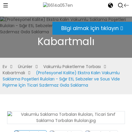
Bilgi almak için tıklayın
Kabartmalı
Ev
Ürünler
Vakumlu Paketleme Torbası
Kabartmalı
(Profesyonel Kalite) Ekstra Kalın Vakumlu
Saklama Poşetleri Ruloları - Sığır Eti, Sebzeler ve Sous Vide
Pişirme İçin Ticari Sızdırmaz Gıda Saklama