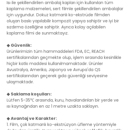
Isı ile şekillendirilen ambalaj kapları için kullanılan tüm
kaplama malzemeleri, sert filmle şekillendirilen ambalajlar
için uygundur. Dokuz katmanlı ko-ekstrüde filmden
oluşan baskı yapılabilir kompozit yapıya sahiptir ve iyi bir
sızdırma özelliğine sahiptir. Ayrıca kolay açılabilen
kaplama filmi de sunmaktayız.
◆ Güvenlik:
Ürünlerimizin tüm hammaddeleri FDA, EC, REACH
sertifikalarından geçmekte olup, işlem sırasında kesinlikle
hiçbir katkı maddesi kullanılmamaktadır. Ürünler
Avustralya, Amerika, Japonya ve Avrupa'da QS
sertifikalarından geçerek gıda güvenliği seviyesine
ulaşmaktadır.
◆ Saklama koşulları:
Lütfen 5-35℃ arasında, kuru, havalandırılan bir yerde ve
ısı kaynağından en az 1 metre uzakta saklayın.
◆ Avantaj ve Karakter:
1. Film, çok katmanlı ko-ekstrüzyon üfleme yöntemiyle