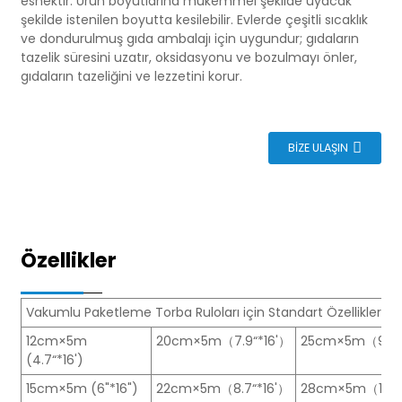
esnektir. Ürün boyutlarına mükemmel şekilde uyacak
şekilde istenilen boyutta kesilebilir. Evlerde çeşitli sıcaklık
ve dondurulmuş gıda ambalajı için uygundur; gıdaların
tazelik süresini uzatır, oksidasyonu ve bozulmayı önler,
gıdaların tazeliğini ve lezzetini korur.
BIZE ULAŞIN
Özellikler
Vakumlu Paketleme Torba Ruloları için Standart Özellikler
12cm×5m
20cm×5m（7.9“*16'）
25cm×5m（9.8“
(4.7“*16')
15cm×5m (6"*16")
22cm×5m（8.7“*16'）
28cm×5m（11“*1