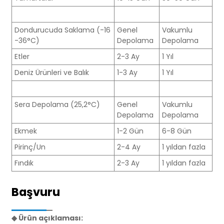
Dondurucuda Saklama (-16
Genel
Vakumlu
-36°C)
Depolama
Depolama
Etler
2-3 Ay
1 Yıl
Deniz Ürünleri ve Balık
1-3 Ay
1 Yıl
Sera Depolama (25,2°C)
Genel
Vakumlu
Depolama
Depolama
Ekmek
1-2 Gün
6-8 Gün
Pirinç/Un
2-4 Ay
1 yıldan fazla
Fındık
2-3 Ay
1 yıldan fazla
Başvuru
◆ Ürün açıklaması: