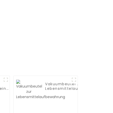
Vakuumbeutel zur
 eine
Lebensmittelaufbewahrung
olie,
bo-