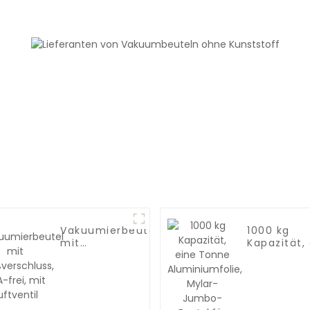
Lebensmittelaufbewahrung,
Essenszubereitung
oder Sous Vide
n
Vakuumierbeutel
1000 kg
mit
Kapazität,
Reißverschluss,
Tonne
BPA-frei, mit
Aluminiumf
Luftventil
Mylar-Jum
Beutel für
Saatgut,