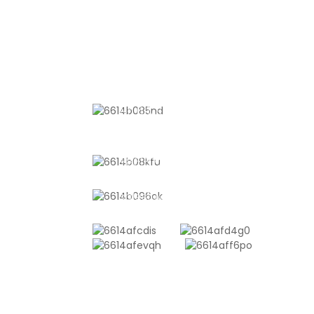
KONTAKTIEREN SIE UNS
Nr. 611, Shantong Road, Shanyang
Town, Shanghai, China
+8618721958798
sales10@shtangke.com
ANFRAGE SENDEN
Es gibt nichts Besseres, als das Enderge