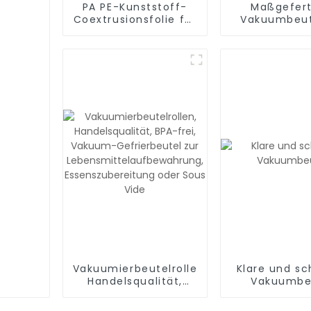
PA PE-Kunststoff-
Maßgefert
Coextrusionsfolie für
Vakuumbeut
Lebensmittelverpackungen
die
Lebensmittel
Vakuumierbeutelrollen,
Klare und s
Handelsqualität,
Vakuumbe
BPA-frei, Vakuum-
Gefrierbeutel zur