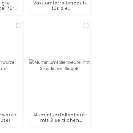
igte
Vakuumierrollenbeutel
el für
für die
Essenszubereitung,
verpackung
Sous Vide und zum
Versiegeln einer
Mahlzeit, BPA-frei
chwarze
Aluminiumfolienbeutel
utel
mit 3 seitlichen
Siegeln