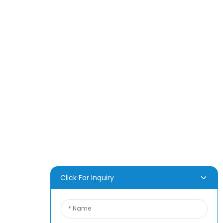
PRODUKT
Über Uns
Nachricht
Häufig Gestellte Fragen
Kontaktieren Sie Uns
Click For Inquiry