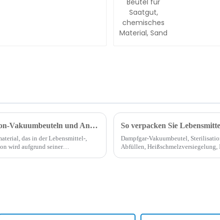
chemisch
Material, 
Niedrige Temperaturbeständigkeit von Nylon-Vakuumbeuteln und Anwendungsanalyse
erial, das in der Lebensmittel-,
Dampfgar-Vakuumbeutel, Sterilisatio
lon wird aufgrund seiner
Abfüllen, Heißschmelzversiegelung, I
en Temperaturen, bevorzugt.
Verpacken. Darunter das Abfüllen von