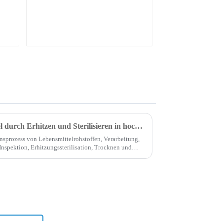
es
Sand
So verpacken Sie Lebensmittel durch Erhitzen und Sterilisieren in hochtemperaturbeständige Dampf-Vakuumbeutel
nsprozess von Lebensmittelrohstoffen, Verarbeitung,
nspektion, Erhitzungssterilisation, Trocknen und
...