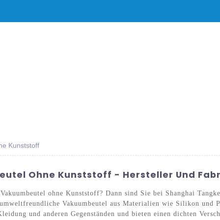
DUKTE
NACHRICHT
SERVICE UND SUPPORT
HÄUFIG GESTELL
e Kunststoff
tel Ohne Kunststoff - Hersteller Und Fabr
r Vakuumbeutel ohne Kunststoff? Dann sind Sie bei Shanghai Tangk
e, umweltfreundliche Vakuumbeutel aus Materialien wie Silikon und
eidung und anderen Gegenständen und bieten einen dichten Verschlu