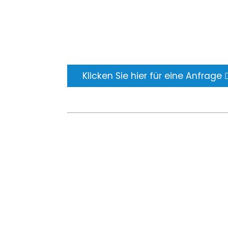
zu sehen. Erfahren Sie mehr über Newfu
erhalten Sie das neueste
Produktmusteralbum. Und fragen Sie ei
nach weiteren Informationen.
Klicken Sie hier für eine Anfrage
COPYRI