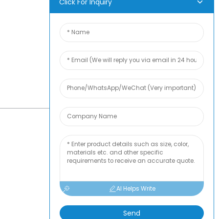
Click For Inquiry
P-BLOG
AI Helps Write
Send