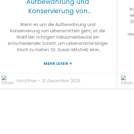
Aufbewahrung und
Fragen auf, wohin die Reise geht.
Le
I
Konservierung von
d
e
Lebensmitteln auswählt
hil
D
Wenn es um die Aufbewahrung und
Konservierung von Lebensmitteln geht, ist die
rev
Wahl der richtigen Vakuumierbeutel ein
fri
entscheidender Schritt, um Lebensmittel länger
Nä
frisch zu halten. Dr. Susan Mitchell, eine
anerkannte Expertin für
Lebensmittelkonservierung, sagte einmal: „Die
»
MEHR LESEN
P
richtigen Vakuumierbeutel können einen
großen Unterschied für die Qualität und den
L
Von:
Ethan
-
21. Dezember 2025
Geschmack Ihrer Lebensmittel ausmachen.“
d
Daher ist es wichtig, die verschiedenen
Eigenschaften und Vorteile der
Le
Vakuumierbeutel zu kennen, wenn Sie Ihre
Aufbewahrungsmethoden optimal nutzen
In
möchten. Heutzutage gibt es so viele Optionen,
ei
dass die Auswahl der besten Vakuumierbeutel
für Ihre Bedürfnisse etwas schwierig sein kann.
Faktoren wie die Haltbarkeit des Materials, die