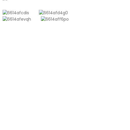
PRODUKTE
Aluminium-Kunststoff-Verbundtasche
Tonnentasche
Coextrusionsfolie
Geprägter Vakuumbeutel
Glänzender Vakuumbeutel
PRODUKT