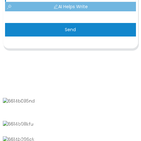
AI Helps Write
Send
KONTAKTIEREN SIE UNS
Nr. 611, Shantong Road, Shanyang
Town, Shanghai, China
+8618721958798
sales10@shtangke.com