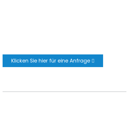
Es gibt nichts Besseres, als das Endergebnis zu
sehen. Erfahren Sie mehr über newfun und
holen Sie sich das neueste
Produktbeispielalbum. Und ich habe gerade
nach weiteren Informationen gefragt.
Klicken Sie hier für eine Anfrage
COPYRIGHT © 2024 ALLE RECHTE VORBEHALTEN -
TOP-
SUCHE
-
SITEMAP
-
TOP-BLOG