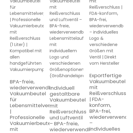
Exportfertige
Vakuumbeutel
BPA-freie,
L
mit
wiederverwendbare
Individuell
i
Reißverschluss
Vakuumbeutel
gestaltbare
G
| FDA-
für
Vakuumbeutel
|
konform,
Lebensmittelverpackungen
mit
W
BPA-frei,
|
Reißverschluss
B
wiederverwendb
Professionelle
und Luftventil
V
–
Vakuumierbeutel
– BPA-freie,
m
individuelles
mit
wiederverwendbare