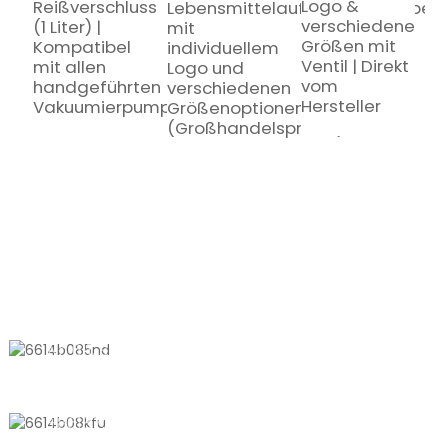
R
Logo &
Reißverschluss
Lebensmittelaufbewahrungsbeut
u
verschiedene
(1 Liter) |
mit
E
Größen mit
Kompatibel
individuellem
–
Ventil | Direkt
mit allen
Logo und
L
vom
handgeführten
verschiedenen
f
Hersteller
Vakuumierpumpen
Größenoptionen
G
(Großhandelspreise)
KONTAKTIEREN SIE UNS
Nr. 611, Shantong Road, Shanyang
Town, Shanghai, China
+8618721958798