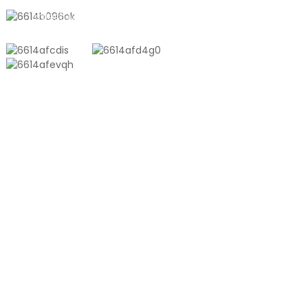
sales10@shtangke.com
PRODUKTE
Aluminium-Kunststoff-Verbundbeutel
Ton Bag
Coextrusionsfolie
Geprägter Staubsaugerbeutel
Glänzender Staubsaugerbeutel
PRODUKT