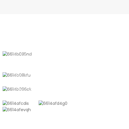
KONTAKTIEREN SIE UNS
Nr. 611, Shantong Road, Shanyang
Town, Shanghai, China
+8618721958798
sales10@shtangke.com
PRODUKTE