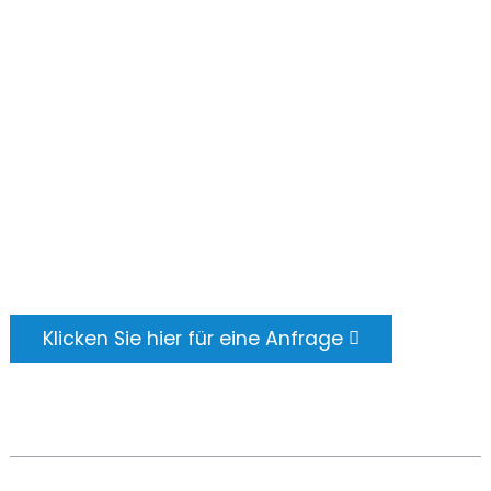
Kontaktieren Sie Uns
ANFRAGE SENDEN
Es gibt nichts Schöneres, als das Endergebnis
zu sehen. Erfahren Sie mehr über Newfun und
erhalten Sie das neueste
Produktmusteralbum. Und fragen Sie einfach
nach weiteren Informationen.
Klicken Sie hier für eine Anfrage