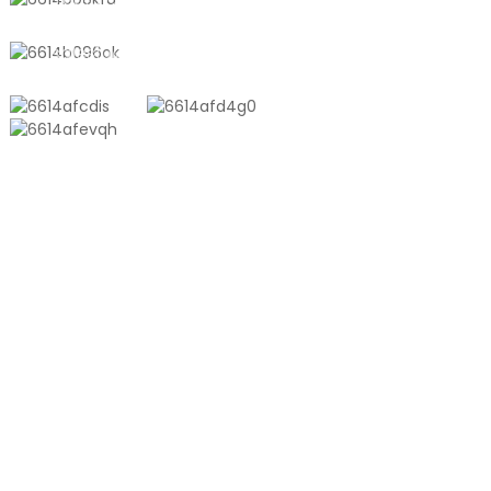
sales10@shtangke.com
ÖNÜMLER
Alýumin Plastik Kompozit Torba
Ton Sumkasy
Bilelikdäki Ekstruziya Plýonkasy
Nakgaşly Wakuum Torbasy
Ýalpyldawuk Wakuum Torbasy