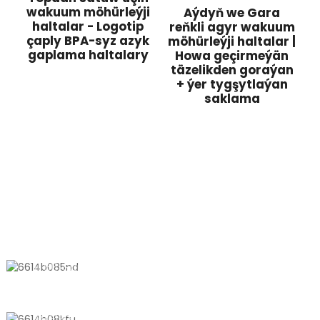
wakuum möhürleýji
Aýdyň we Gara
haltalar - Logotip
reňkli agyr wakuum
çaply BPA-syz azyk
möhürleýji haltalar |
gaplama haltalary
Howa geçirmeýän
täzelikden goraýan
+ ýer tygşytlaýan
saklama
BIZIŇ BILEN HABARLAŞYŇ
11 611, Şantong ýoly, Şanhaý şäheri,
Şanhaý, Hytaý
+8618721958798