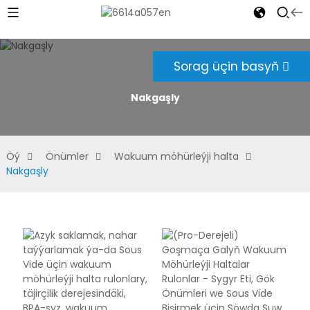
Sorag üçin basyň
Nakgaşly
Öý
Önümler
Wakuum möhürleýji halta
Nakgaşly