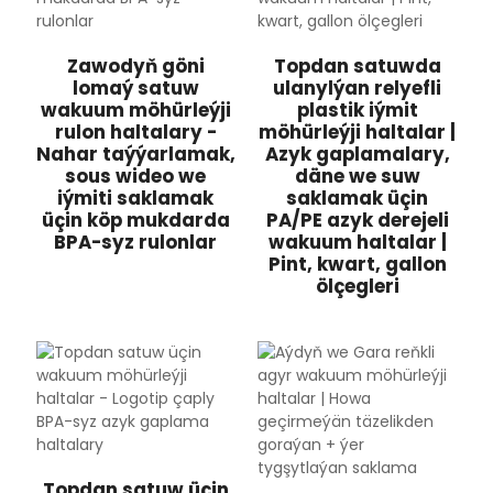
Zawodyň göni
Topdan satuwda
lomaý satuw
ulanylýan relyefli
wakuum möhürleýji
plastik iýmit
rulon haltalary -
möhürleýji haltalar |
Nahar taýýarlamak,
Azyk gaplamalary,
sous wideo we
däne we suw
iýmiti saklamak
saklamak üçin
üçin köp mukdarda
PA/PE azyk derejeli
BPA-syz rulonlar
wakuum haltalar |
Pint, kwart, gallon
ölçegleri
Topdan satuw üçin