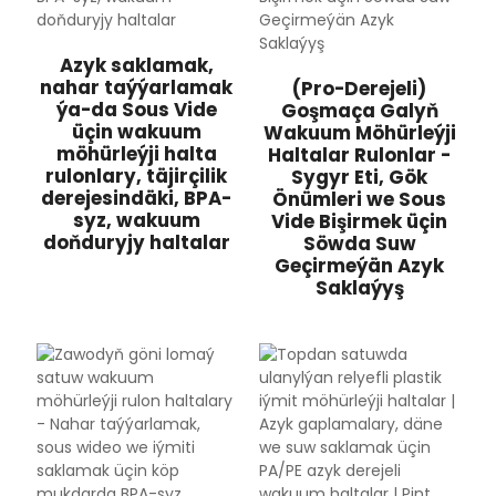
Azyk saklamak,
nahar taýýarlamak
(Pro-Derejeli)
ýa-da Sous Vide
Goşmaça Galyň
üçin wakuum
Wakuum Möhürleýji
möhürleýji halta
Haltalar Rulonlar -
rulonlary, täjirçilik
Sygyr Eti, Gök
derejesindäki, BPA-
Önümleri we Sous
syz, wakuum
Vide Bişirmek üçin
doňduryjy haltalar
Söwda Suw
Geçirmeýän Azyk
Saklaýyş