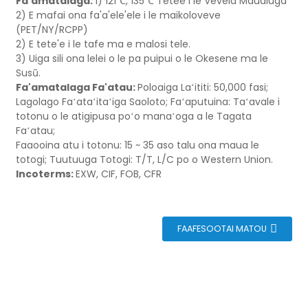
Fa'amatalaga:
1) 121℃, 135℃ Tetee i le Vevela Maualuga
2) E mafai ona fa'a'ele'ele i le maikoloveve
(PET/NY/RCPP)
2) E tete'e i le tafe ma e malosi tele.
3) Uiga sili ona lelei o le pa puipui o le Okesene ma le
Susū.
Fa'amatalaga Fa'atau:
Poloaiga Laʻititi: 50,000 fasi;
Lagolago Faʻataʻitaʻiga Saoloto; Faʻaputuina: Taʻavale i
totonu o le atigipusa poʻo manaʻoga a le Tagata
Faʻatau;
Faaooina atu i totonu: 15 ~ 35 aso talu ona maua le
totogi; Tuutuuga Totogi: T/T, L/C po o Western Union.
Incoterms:
EXW, CIF, FOB, CFR
FAAFESOOTAI MATOU