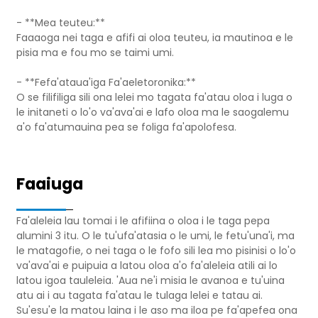
- **Mea teuteu:**
Faaaoga nei taga e afifi ai oloa teuteu, ia mautinoa e le
pisia ma e fou mo se taimi umi.
- **Fefa'ataua'iga Fa'aeletoronika:**
O se filifiliga sili ona lelei mo tagata fa'atau oloa i luga o
le initaneti o lo'o va'ava'ai e lafo oloa ma le saogalemu
a'o fa'atumauina pea se foliga fa'apolofesa.
Faaiuga
Fa'aleleia lau tomai i le afifiina o oloa i le taga pepa
alumini 3 itu. O le tu'ufa'atasia o le umi, le fetu'una'i, ma
le matagofie, o nei taga o le fofo sili lea mo pisinisi o lo'o
va'ava'ai e puipuia a latou oloa a'o fa'aleleia atili ai lo
latou igoa tauleleia. 'Aua ne'i misia le avanoa e tu'uina
atu ai i au tagata fa'atau le tulaga lelei e tatau ai.
Su'esu'e la matou laina i le aso ma iloa pe fa'apefea ona