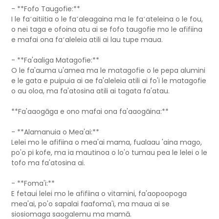
- **Fofo Taugofie:**
I le faʻaitiitia o le faʻaleagaina ma le faʻateleina o le fou,
o nei taga e ofoina atu ai se fofo taugofie mo le afifiina
e mafai ona faʻaleleia atili ai lau tupe maua.
- **Fa'aaliga Matagofie:**
O le fa'auma u'amea ma le matagofie o le pepa alumini
e le gata e puipuia ai ae fa'aleleia atili ai fo'i le matagofie
o au oloa, ma fa'atosina atili ai tagata fa'atau.
**Fa'aaogāga e ono mafai ona fa'aaogāina:**
- **Alamanuia o Mea'ai:**
Lelei mo le afifiina o mea'ai mama, fualaau 'aina mago,
po'o pi kofe, ma ia mautinoa o lo'o tumau pea le lelei o le
tofo ma fa'atosina ai.
- **Foma'i:**
E fetaui lelei mo le afifiina o vitamini, fa'aopoopoga
mea'ai, po'o sapalai faafoma'i, ma maua ai se
siosiomaga saogalemu ma mamā.