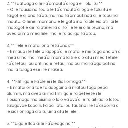
2. **Fuafuaga o le Fa'amaufa'ailoga e Tolu Itu:**
- O le fausiaina fou o le fa'amaufa'ailoga e tolu itu e
faigofie ai ona fa'atumu ma fa'amautinoa ai le tapunia
mautu. O lenei mamanu e le gata ina fa'aleleia atili ai le
matagofie ae fa'ateleina ai fo'i le lelei o le teuina, ma
avea ai ma mea lelei mo le fa'aaliga fa'atau.
3. **Tele e mafai ona fetu'una'i:**
- E maua i le tele o lapopo'a, e mafai e nei taga ona ofi ai
mea uma mai mea'ai mama laiti e o'o atu i mea tetele.
Fa'afetaui lau afifiina e fetaui ma ou mana'oga patino
ma ia tulaga ese i le maketi.
4. **Filifiliga e Fa'alelei i le Siosiomaga:**
- E mafai ona toe fa'aaogaina a matou taga pepa
alumini, ma avea ai ma filifiliga e fa'aeteete i le
siosiomaga mo pisinisi o lo'o va'ava'ai e fa'aitiitia lo latou
tulagavae kaponi. Fa'aali atu lou tautino i le fa'asaoina o
le siosiomaga a'o tu'uina atu le lelei.
5. **Uiga e Iloa ai le Fa'aleagaina:**