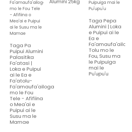
Alumini 25kg
Taga Pepa
Alumini | Loka
e Puipui ai le
Ea e
Fa'amaufa'ailog
Taga Pa
K
Tolu mo le
Puipui Alumini
G
Fou, Susu ma
Palasitika
e
le Puipuiga
Fa'atasi |
l
mai le
Loka e Puipui
T
Pu'upu'u
ai le Ea e
L
Fa'atolu-
A
Fa'amaufa'ailoga
B
mo le Fou
T
Tele - Afifiina
F
o Mea'ai e
V
Puipui ai le
T
Susu ma le
m
Mamae
A