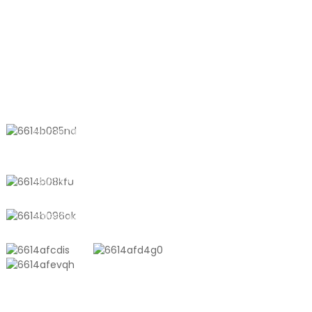
FAAFESOOTAI MATOU
Numera 611, Shantong Road,
Shanyang Town, Shanghai, Saina
+8618721958798
sales10@shtangke.com
OLOA