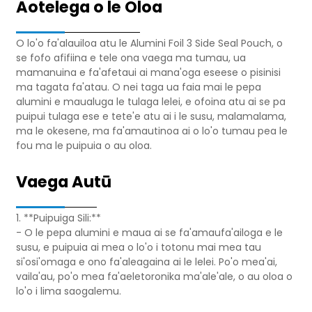
Aotelega o le Oloa
O lo'o fa'alauiloa atu le Alumini Foil 3 Side Seal Pouch, o
se fofo afifiina e tele ona vaega ma tumau, ua
mamanuina e fa'afetaui ai mana'oga eseese o pisinisi
ma tagata fa'atau. O nei taga ua faia mai le pepa
alumini e maualuga le tulaga lelei, e ofoina atu ai se pa
puipui tulaga ese e tete'e atu ai i le susu, malamalama,
ma le okesene, ma fa'amautinoa ai o lo'o tumau pea le
fou ma le puipuia o au oloa.
Vaega Autū
1. **Puipuiga Sili:**
- O le pepa alumini e maua ai se fa'amaufa'ailoga e le
susu, e puipuia ai mea o lo'o i totonu mai mea tau
si'osi'omaga e ono fa'aleagaina ai le lelei. Po'o mea'ai,
vaila'au, po'o mea fa'aeletoronika ma'ale'ale, o au oloa o
lo'o i lima saogalemu.