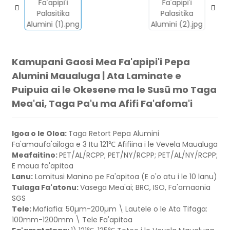
Kamupani Gaosi Mea Fa'apipi'i Pepa
Alumini Maualuga | Ata Laminate e
Puipuia ai le Okesene ma le Susū mo Taga
Mea'ai, Taga Pa'u ma Afifi Fa'afoma'i
Igoa o le Oloa:
Taga Retort Pepa Alumini
Fa'amaufa'ailoga e 3 Itu 121℃ Afifiina i le Vevela Maualuga
Meafaitino:
PET/AL/RCPP; PET/NY/RCPP; PET/AL/NY/RCPP;
E maua fa'apitoa
Lanu:
Lomitusi Manino pe Fa'apitoa (E o'o atu i le 10 lanu)
Tulaga Fa'atonu:
Vasega Mea'ai; BRC, ISO, Fa'amaonia
SGS
Tele:
Mafiafia: 50µm-200µm \ Lautele o le Ata Tifaga:
100mm-1200mm \ Tele Fa'apitoa