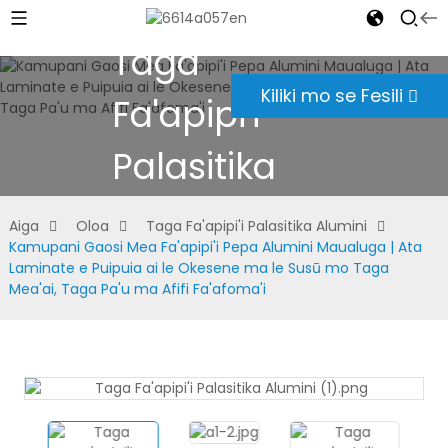
Taga
Kiliki mo se Fesili
Fa'apipi'i
Palasitika
Alumini
Aiga
Oloa
Taga Fa'apipi'i Palasitika Alumini
Kamupani Gaosi Mea Fa'apipi'i Pepa Alumini Maualuga | Ata
Laminate e Puipuia ai le Okesene ma le Susū mo Taga
Mea'ai, Taga Pa'u ma Afifi Fa'afoma'i