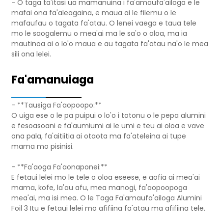
- O taga ta'itasi ua mamanuina i fa'amaufa'ailoga e le
mafai ona fa'aleagaina, e maua ai le filemu o le
mafaufau o tagata fa'atau. O lenei vaega e taua tele
mo le saogalemu o mea'ai ma le sa'o o oloa, ma ia
mautinoa ai o lo'o maua e au tagata fa'atau na'o le mea
sili ona lelei.
Fa'amanuiaga
- **Tausiga Fa'aopoopo:**
O uiga ese o le pa puipui o lo'o i totonu o le pepa alumini
e fesoasoani e fa'aumiumi ai le umi e teu ai oloa e vave
ona pala, fa'aitiitia ai otaota ma fa'ateleina ai tupe
mama mo pisinisi.
- **Fa'aoga Fa'aonaponei:**
E fetaui lelei mo le tele o oloa eseese, e aofia ai mea'ai
mama, kofe, la'au afu, mea manogi, fa'aopoopoga
mea'ai, ma isi mea. O le Taga Fa'amaufa'ailoga Alumini
Foil 3 Itu e fetaui lelei mo afifiina fa'atau ma afifiina tele.