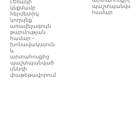
արտահոսքից
| Եռակի
պ
պաշտպանվածո
կնքմամբ
համար
հերմետիկ
ս
կողպեք՝
վ
առավելագույն
տ
թարմության
համար -
|
խոնավակայուն
ա
և
ո
արտահոսքից
ա
պաշտպանված
փ
սննդի
P
փաթեթավորում
լ
գ
թ
կ
վ
կ
տ
և
փ