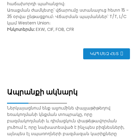
հաճախորդի պահանջով։
Առաքման ժամկետը՝ վճարումը ստանալուց հետո 15 ~
35 օրվա ընթացքում։ Վճարման պայմաններ՝ T/T, L/C
կամ Western Union։
Ինկոտերմս:
EXW, CIF, FOB, CFR
ԿԱՊ ՄԵԶ ՀԵՏ
Ապրանքի ակնարկ
Ներկայացնում ենք ալյումինե փայլաթիթեղով
եռակողմանի կնքման տոպրակը, որը
բազմակողմանի և դիմացկուն փաթեթավորման
լուծում է, որը նախատեսված է ինչպես բիզնեսների,
այնպես էլ սպառողների բազմազան կարիքները