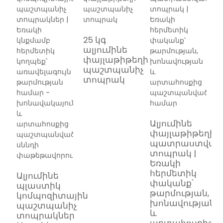
25 կգ
ալյումինե
փայլաթիթեղի
պաշտպանիչ
տոպրակ
Ալյումինե
փայլաթիթեղից
պատրաստված
տոպրակ |
Եռակի
հերմետիկ
Ալյումինե
փականք՝
պլաստիկ
թարմության,
կոմպոզիտային
խոնավության
պաշտպանիչ
և
տոպրակներ
F