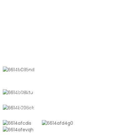
ԿԱՊՎԵՔ ՄԵԶ ՀԵՏ
No 611, Shantong Road, Shayang
Town, Shanghai, China
+8618721958798
sales10@shtangke.com