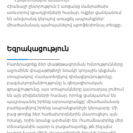
- **Էլեկտրոնային առևտուր:**
Հիանալի ընտրություն է առցանց մանրածախ
առևտրով զբաղվողների համար, ովքեր ցանկանում
են անվտանգ կերպով առաքել ապրանքներ՝
միաժամանակ պահպանելով պրոֆեսիոնալ տեսքը։
Եզրակացություն
Բարձրացրեք ձեր փաթեթավորման հմտությունները
ալյումինե փայլաթիթեղի եռակի կողային կնքման
տոպրակով: Համատեղելով դիմացկունությունը,
բազմակողմանիությունը և գեղագիտական ​​​​
գրավչությունը, այս տոպրակները կատարյալ լուծում
են այն բիզնեսների համար, որոնք ցանկանում են
պաշտպանել իրենց արտադրանքը՝ միաժամանակ
բարելավելով իրենց ապրանքանիշի կերպարը: Մի
բաց թողեք ձեր հաճախորդներին մատուցելու այն
որակը, որին նրանք արժանի են: Ուսումնասիրեք մեր
տեսականին այսօր և բացահայտեք, թե ինչպես
կարող է ալյումինե փայլաթիթեղի եռակի կողային