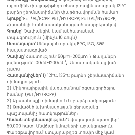
ալյումինե փայլաթիթեղի ռետորտային տոպրակ 121℃
բարձր ջերմաստիճանի փաթեթավորման համար
Նյութը՝
PET/AL/RCPP; PET/NY/RCPP; PET/AL/NY/RCPP;
Հասանելի է անհատականացված տարբերակով
Գույնը՝
Թափանցիկ կամ անհատական ​​
տպագրություն (մինչև 10 գույն)
Ստանդարտ՝
Սննդային որակի; BRC, ISO, SGS
հավաստագրված
Չափսը՝
Հաստություն՝ 50µm-200µm \ Թաղանթի
լայնություն՝ 100մմ-1200մմ \ Անհատականացված
չափս
Հատկանիշներ՝
1) 121℃, 135℃ բարձր ջերմաստիճանի
դիմադրություն
2) Միկրոալիքային վառարանում օգտագործելու
համար (PET/NY/RCPP)
2) Արտահոսքի դիմացկուն և բարձր ամրություն։
3) Թթվածնի և խոնավության գերազանց
պաշտպանիչ հատկություններ։
Գնման տեղեկատվություն՝
Նվազագույն պատվեր՝
50,000 հատ։ Անվճար նմուշների աջակցություն։
Փաթեթավորում՝ ստվարաթղթե տուփի մեջ կամ