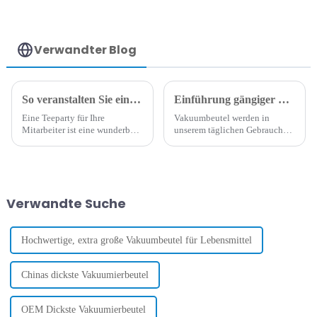
Vakuumbeutelfolie
Mylar-Jumbo-
Beutel für
Saatgut,
chemisches
Verwandter Blog
Material, Sand
So veranstalten Sie eine unvergessliche Teeparty für Ihre Mitarbeiter
Einführung gängiger Materialien für Vakuumverpackungsbeutel
Eine Teeparty für Ihre
Vakuumbeutel werden in
Mitarbeiter ist eine wunderbare
unserem täglichen Gebrauch
Möglichkeit, Ihre
häufig verwendet. Viele
Wertschätzung für Ihr Team
Familien verwenden
auszudrücken und eine
Vakuumbeutel zum Verpacken
entspannte und angenehme
von Lebensmitteln, um deren
Atmosphäre zu schaffen, in der
Haltbarkeit zu verlängern. Das
Verwandte Suche
alle zusammenkommen und
Material von ...
abschalten können. Ob zur
Feier eines besonderen
Anlasses...
Hochwertige, extra große Vakuumbeutel für Lebensmittel
Chinas dickste Vakuumierbeutel
OEM Dickste Vakuumierbeutel