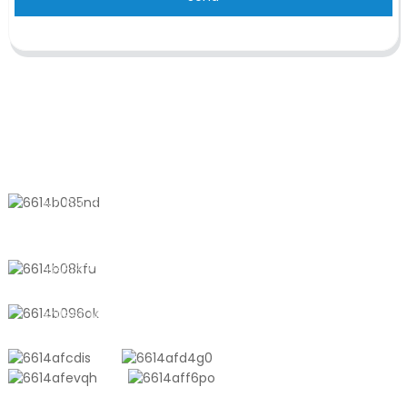
KONTAKTIEREN SIE UNS
Nr. 611, Shantong Road, Shanyang
Town, Shanghai, China
+8618721958798
sales10@shtangke.com