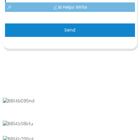
AI Helps Write
Send
KONTAKTIEREN SIE UNS
Nr. 611, Shantong Road, Shanyang
Town, Shanghai, China
+8618721958798
sales10@shtangke.com