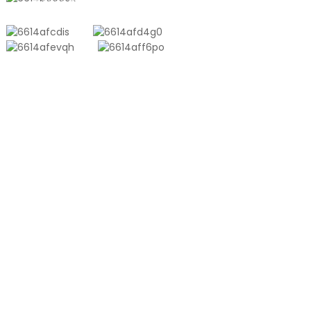
PRODUKTE
Aluminium-Kunststoff-Verbundtasche
Tonnentasche
Coextrusionsfolie
Geprägter Vakuumbeutel
Glänzender Vakuumbeutel
PRODUKT