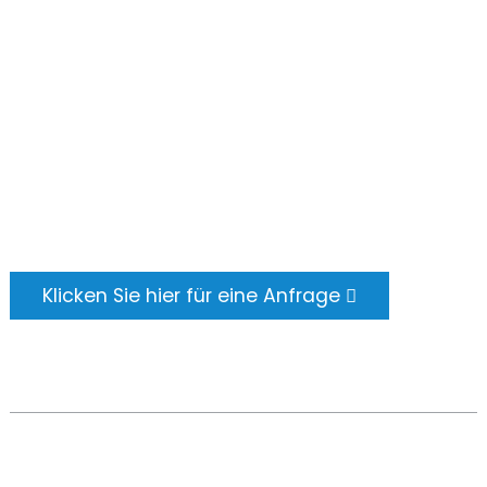
ANFRAGE SENDEN
Es gibt nichts Besseres, als das Endergebnis zu
sehen. Erfahren Sie mehr über newfun und
holen Sie sich das neueste
Produktbeispielalbum. Und ich habe gerade
nach weiteren Informationen gefragt.
Klicken Sie hier für eine Anfrage
COPYRIGHT © 2024 ALLE RECHTE VORBEHALTEN -
TOP-