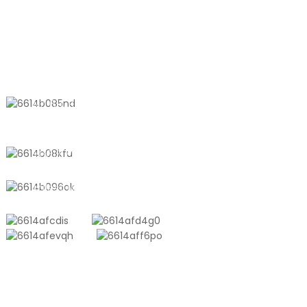
KONTAKTIEREN SIE UNS
Nr. 611, Shantong Road, Shanyang
Town, Shanghai, China
+8618721958798
sales10@shtangke.com
PRODUKTE