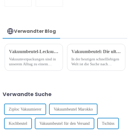
Coextrusionsfolie
aus PA/PE-Barriere
/ Kunststofffolie /
Vakuumbeutelfolie
Verwandter Blog
Vakuumbeutel-Lecksuche: Tipps für länger frische Lebensmittel
Vakuumbeutel: Die ultimative Lösung zur Lebensmittelaufbewahrung
Vakuumverpackungen sind in
In der heutigen schnelllebigen
unserem Alltag zu einem
Welt ist die Suche nach
wichtigen Mittel geworden, um
effizienten und effektiven
Lebensmittel frisch zu halten.
Methoden zur
Aber ist Ihnen schon
Lebensmittelaufbewahrung
aufgefallen, dass die Beutel
entscheidend. Vakuumbeutel
manchmal Luft verlieren und
haben die Welt der
Verwandte Suche
dies die Frische Ihrer
Lebensmittelaufbewahrung
Lebensmittel beeinträchtigt?
revolutioniert und bieten eine
Heute w...
Vielzahl...
Ziploc Vakuumierer
Vakuumbeutel Marokko
Kochbeutel
Vakuumbeutel für den Versand
Tschüss