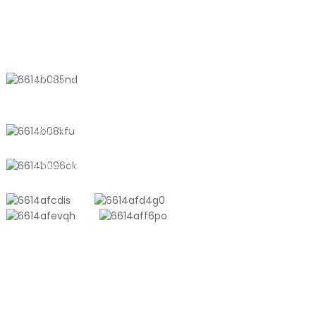
KONTAKTIEREN SIE UNS
Nr. 611, Shantong Road, Shanyang
Town, Shanghai, China
+8618721958798
sales10@shtangke.com
PRODUKTE
Aluminium-Kunststoff-Verbundtasche