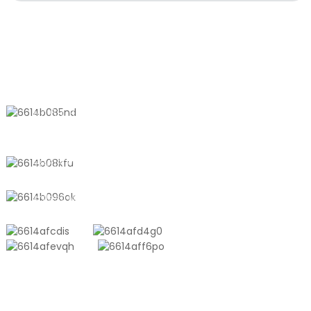
KONTAKTIEREN SIE UNS
Nr. 611, Shantong Road, Shanyang
Town, Shanghai, China
+8618721958798
sales10@shtangke.com
PRODUKTE