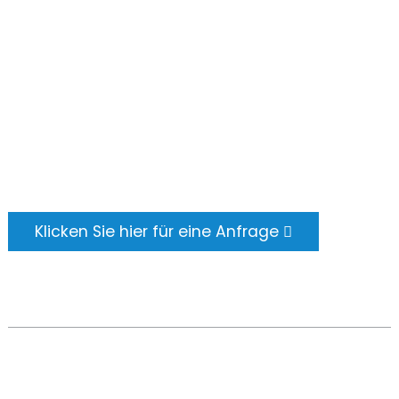
ANFRAGE SENDEN
Es gibt nichts Besseres, als das Endergebnis zu
sehen. Erfahren Sie mehr über newfun und
holen Sie sich das neueste
Produktbeispielalbum. Und ich habe gerade
nach weiteren Informationen gefragt.
Klicken Sie hier für eine Anfrage
COPYRIGHT © 2024 ALLE RECHTE VORBEHALTEN -
TOP-
SUCHE
-
SITEMAP
-
TOP-BLOG