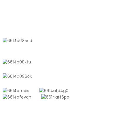
KONTAKTIEREN SIE UNS
Nr. 611, Shantong Road, Shanyang
Town, Shanghai, China
+8618721958798
sales10@shtangke.com
PRODUKTE