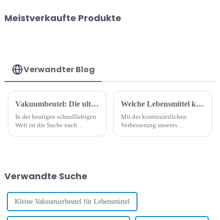
Meistverkaufte Produkte
Verwandter Blog
Vakuumbeutel: Die ultimative Lösung zur Lebensmittelaufbewahrung
Welche Lebensmittel können vakuumverpackt werden?
In der heutigen schnelllebigen
Mit der kontinuierlichen
Welt ist die Suche nach
Verbesserung unseres
effizienten und effektiven
Lebensstandards hat sich auch
Methoden zur
die Lebensqualität der
Lebensmittelaufbewahrung
Menschen in einer Vielzahl
entscheidend. Vakuumbeutel
von Bereichen deutlich
haben die Welt der
verändert, und
Verwandte Suche
Lebensmittelaufbewahrung
Vakuumverpackungsbeutel
revolutioniert und bieten eine
sind ein wesentlicher
Vielzahl...
Bestandteil davon.
Kleine Vakuumierbeutel für Lebensmittel