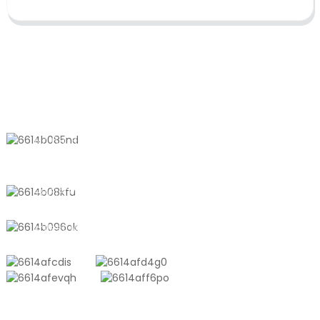
KONTAKTIEREN SIE UNS
Nr. 611, Shantong Road, Shanyang
Town, Shanghai, China
+8618721958798
sales10@shtangke.com
PRODUKTE