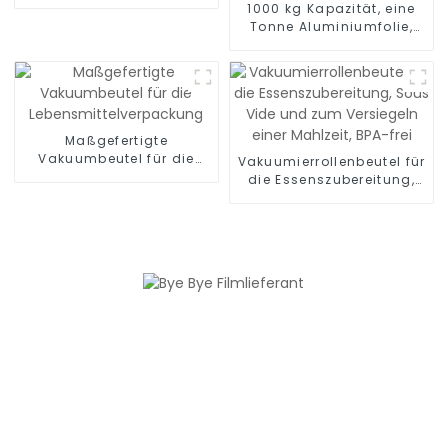
Lebensmittelverpackungen
1000 kg Kapazität, eine
Tonne Aluminiumfolie,
Mylar-Jumbo-Beutel für
Saatgut, chemisches
Material, Sand
Maßgefertigte
Vakuumbeutel für die
Vakuumierrollenbeutel für
Lebensmittelverpackung
die Essenszubereitung,
Sous Vide und zum
Versiegeln einer Mahlzeit,
BPA-frei