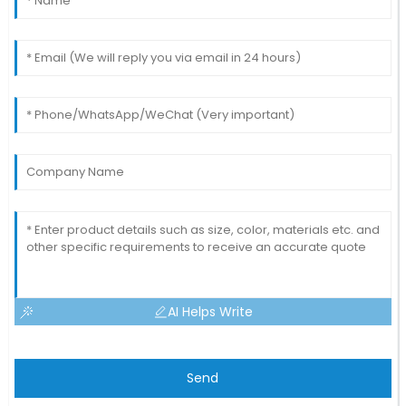
AI Helps Write
Send