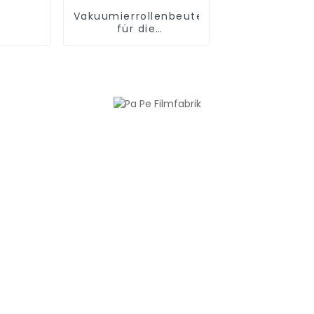
Vakuumierrollenbeutel
für die
Essenszubereitung,
Sous Vide und zum
Versiegeln einer
Mahlzeit, BPA-frei