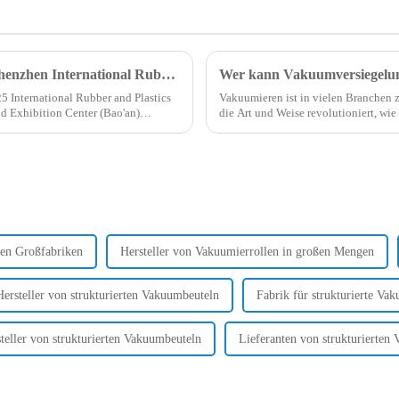
Shanghai Tangke gibt sein Debüt auf der Shenzhen International Rubber and Plastics Exhibition
 International Rubber and Plastics
Vakuumieren ist in vielen Branchen 
d Exhibition Center (Bao'an)
die Art und Weise revolutioniert, wi
konservieren und transportieren. Von
Unternehmen bis hin zu...
en Großfabriken
Hersteller von Vakuumierrollen in großen Mengen
Hersteller von strukturierten Vakuumbeuteln
Fabrik für strukturierte Va
teller von strukturierten Vakuumbeuteln
Lieferanten von strukturierten