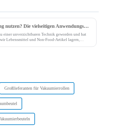
Wer kann Vakuumversiegelung nutzen? Die vielseitigen Anwendungsmöglichkeiten in verschiedenen Branchen
zu einer unverzichtbaren Technik geworden und hat
e wir Lebensmittel und Non-Food-Artikel lagern,
 den geschäftigen Küchen professioneller Catering-
Großlieferanten für Vakuumierrollen
kuumbeutel
 Vakuumierbeuteln