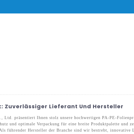
DUKTE
NACHRICHT
SERVICE UND SUPPORT
HÄUFIG GESTELL
 Zuverlässiger Lieferant Und Hersteller
 Ltd. präsentiert Ihnen stolz unsere hochwertigen PA-PE-Folienpr
utz und optimale Verpackung für eine breite Produktpalette und ze
Als führender Hersteller der Branche sind wir bestrebt, innovative L