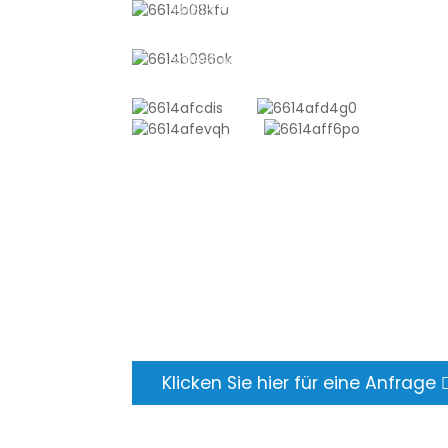
+8618721958798
sales10@shtangke.com
ANFRAGE SENDEN
Es gibt nichts Besseres, als das Enderge
sehen. Erfahren Sie mehr über newfun 
holen Sie sich das neueste
Produktbeispielalbum. Und ich habe ge
nach weiteren Informationen gefragt.
Klicken Sie hier für eine Anfrage