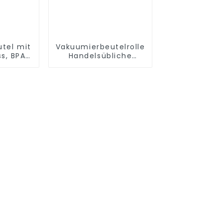
tel mit
Vakuumierbeutelrollen
ss, BPA-
Handelsübliche
tventil
Aufbewahrungsrollen