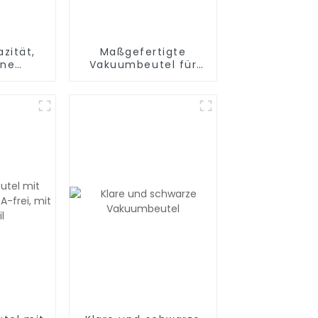
zität,
Maßgefertigte
nne
Vakuumbeutel für
olie,
die
-Beutel
Lebensmittelverpackung
ut,
hes
Sand