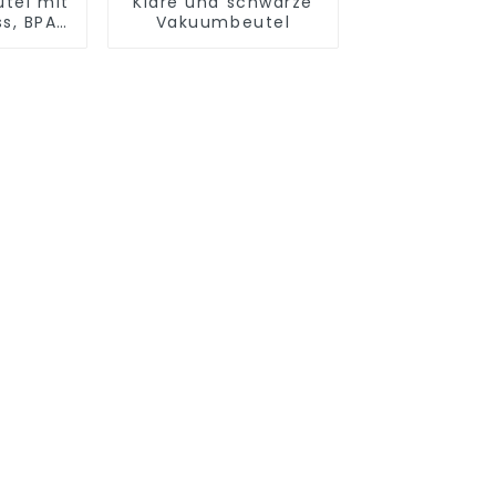
tel mit
Klare und schwarze
ss, BPA-
Vakuumbeutel
tventil