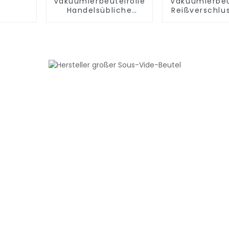
Vakuumierbeutelrollen
Vakuumierbeu
Handelsübliche
Reißverschlu
Aufbewahrungsrollen
frei, mit Luf