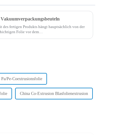
n Vakuumverpackungsbeuteln
 des fertigen Produkts hängt hauptsächlich von der
hichtigen Folie vor dem
 d. h. von der Kontrolle der …
 Pa/Pe-Coextrusionsfolie
olie
China Co-Extrusion Blasfolienextrusion