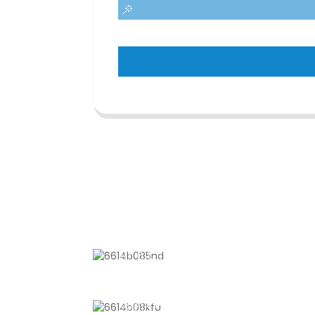
KONTAKTIEREN SIE UNS
Nr. 611, Shantong Road, Shanyang
Town, Shanghai, China
+8618721958798