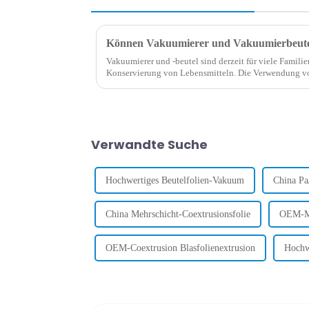
Vakuumierer und -beutel sind derzeit für viele Familie
Konservierung von Lebensmitteln. Die Verwendung vo
Lebensmittel ist heutzutage üblich. Viele fragen sich 
Verwandte Suche
Hochwertiges Beutelfolien-Vakuum
China Pa
China Mehrschicht-Coextrusionsfolie
OEM-Me
OEM-Coextrusion Blasfolienextrusion
Hochwe