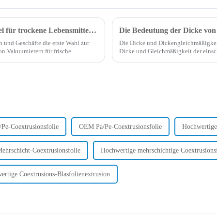
Können Vakuumierer und Vakuumierbeutel für trockene Lebensmittel verwendet werden?
Die Bedeutung der Dicke vo
n und Geschäfte die erste Wahl zur
Die Dicke und Dickengleichmäßigkeit
n Vakuumierern für frische
Dicke und Gleichmäßigkeit der einsc
jedoch immer noch, ob...
Vakuumverpackungsbeutelverbund ab,
/Pe-Coextrusionsfolie
OEM Pa/Pe-Coextrusionsfolie
Hochwertige
hrschicht-Coextrusionsfolie
Hochwertige mehrschichtige Coextrusionsf
rtige Coextrusions-Blasfolienextrusion