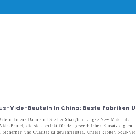
DUKTE
NACHRICHT
SERVICE UND SUPPORT
HÄUFIG GESTELL
s-Vide-Beuteln In China: Beste Fabriken U
Unternehmen? Dann sind Sie bei Shanghai Tangke New Materials Tec
Vide-Beutel, die sich perfekt für den gewerblichen Einsatz eignen.
m Sicherheit und Qualität zu gewährleisten. Unsere großen Sous-Vide