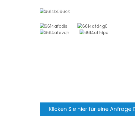
sales10@shtangke.com
ANFRAGE SENDEN
Es gibt nichts Besseres, als das Enderge
sehen. Erfahren Sie mehr über newfun 
holen Sie sich das neueste
Produktbeispielalbum. Und ich habe ge
nach weiteren Informationen gefragt.
Klicken Sie hier für eine Anfrage