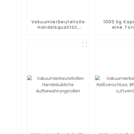
Vakuumierbeutelrollen,
1000 kg Kapa
Handelsqualität,
eine To
BPA-frei, Vakuum-
Aluminiumf
Gefrierbeutel zur
Mylar-Jumbo
Lebensmittelaufbewahrung,
für Saatg
Essenszubereitung
chemisc
oder Sous Vide
Material, 