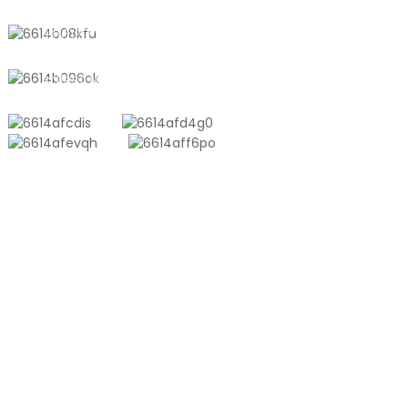
+8618721958798
sales10@shtangke.com
PRODUKTE
Aluminium-Kunststoff-Verbundtasche
Tonnentasche
Coextrusionsfolie
Geprägter Vakuumbeutel
Glänzender Vakuumbeutel