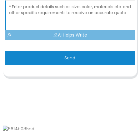
AI Helps Write
Send
KONTAKTIEREN SIE UNS
Nr. 611, Shantong Road, Shanyang
Town, Shanghai, China