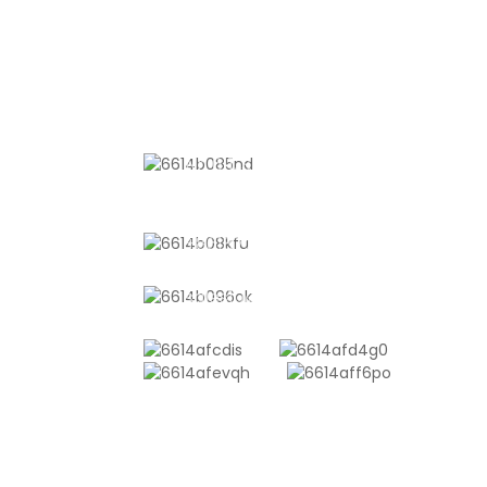
KONTAKTIEREN SIE UNS
Nr. 611, Shantong Road, Shanyang
Town, Shanghai, China
+8618721958798
sales10@shtangke.com
ANFRAGE SENDEN
Es gibt nichts Besseres, als das Enderge