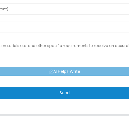
AI Helps Write
Send