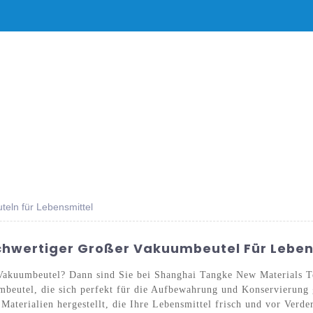
DUKTE
NACHRICHT
SERVICE UND SUPPORT
HÄUFIG GESTELL
eln für Lebensmittel
ochwertiger Großer Vakuumbeutel Für Leben
 Vakuumbeutel? Dann sind Sie bei Shanghai Tangke New Materials Te
uumbeutel, die sich perfekt für die Aufbewahrung und Konservierun
terialien hergestellt, die Ihre Lebensmittel frisch und vor Verde