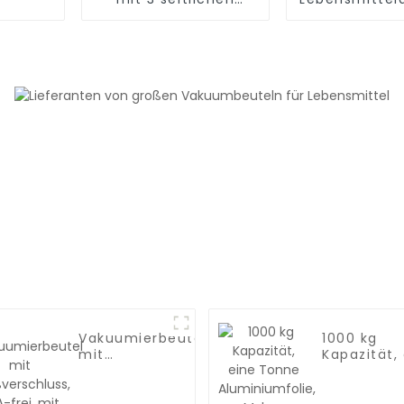
Siegeln
n
Vakuumierbeutel
1000 kg
mit
Kapazität,
Reißverschluss,
Tonne
BPA-frei, mit
Aluminiumf
Luftventil
Mylar-Jum