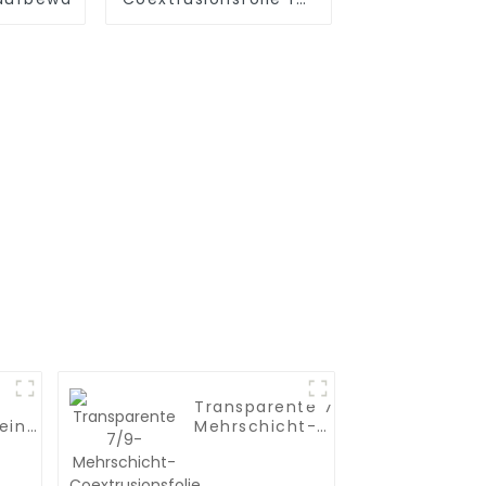
Lebensmittelverpackungen
Transparente 7/9-
 eine
Mehrschicht-
Coextrusionsfolie
olie,
aus PA/PE-Barriere
bo-
/ Kunststofffolie /