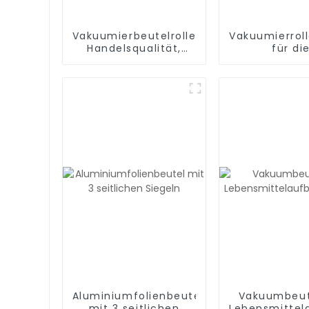
Vakuumierbeutelrollen,
Vakuumierrol
Handelsqualität,
für di
BPA-frei, Vakuum-
Essenszuber
Gefrierbeutel zur
Sous Vide u
Lebensmittelaufbewahrung,
Versiegeln 
Essenszubereitung
Mahlzeit, BP
oder Sous Vide
Aluminiumfolienbeutel
Vakuumbeut
mit 3 seitlichen
Lebensmittel