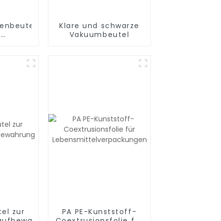
lenbeutel
Klare und schwarze
e
Vakuumbeutel
eitung,
nd zum
einer
A-frei
el zur
PA PE-Kunststoff-
aufbewahrung
Coextrusionsfolie für