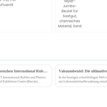
Beutel für
Saatgut,
chemisch
Material, 
Shanghai Tangke gibt sein Debüt auf der Shenzhen International Rubber and Plastics Exhibition
Vakuumbeutel: Die ultimativ
 International Rubber and Plastics
In der heutigen schnelllebigen Welt 
d Exhibition Center (Bao'an)
zur Lebensmittelaufbewahrung entsc
Lebensmittelaufbewahrung revolutioni