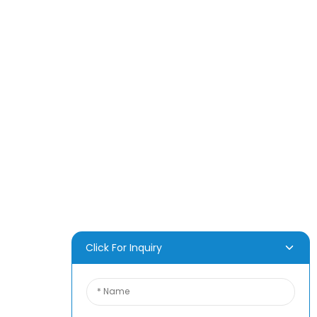
PRODUKT
Über Uns
Nachricht
Häufig Gestellte Fragen
Kontaktieren Sie Uns
Click For Inquiry