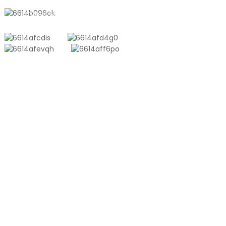
sales10@shtangke.com
PRODUKTE
Aluminium-Kunststoff-Verbundtasche
Tonnentasche
Coextrusionsfolie
Geprägter Vakuumbeutel
Glänzender Vakuumbeutel
PRODUKT