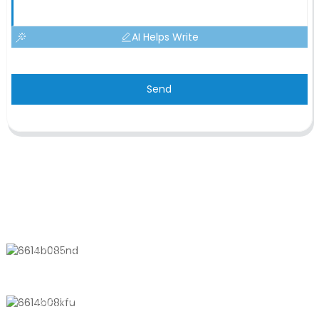
AI Helps Write
Send
KONTAKTIEREN SIE UNS
Nr. 611, Shantong Road, Shanyang
Town, Shanghai, China
+8618721958798