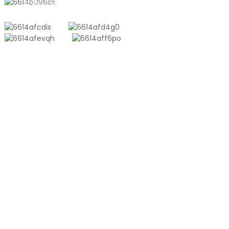
sales10@shtangke.com
PRODUKTE
Aluminium-Kunststoff-Verbundtasche
Tonnentasche
Coextrusionsfolie
Geprägter Vakuumbeutel
Glänzender Vakuumbeutel
PRODUKT