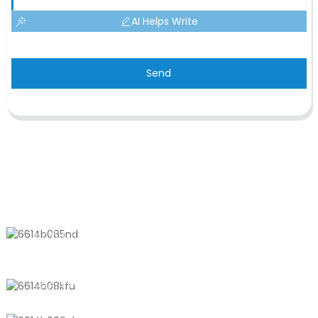
AI Helps Write
Send
KONTAKTIEREN SIE UNS
Nr. 611, Shantong Road, Shanyang
Town, Shanghai, China
+8618721958798