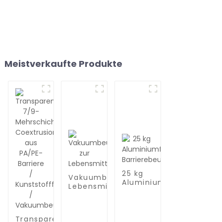
Meistverkaufte Produkte
25 kg
Vakuumbeutel zur
Aluminiumfolien-
Lebensmittelaufbewahrung
Barrierebeutel
Transparente 7/9-