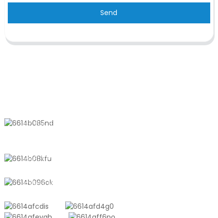
Send
KONTAKTIEREN SIE UNS
Nr. 611, Shantong Road, Shanyang
Town, Shanghai, China
+8618721958798
sales10@shtangke.com