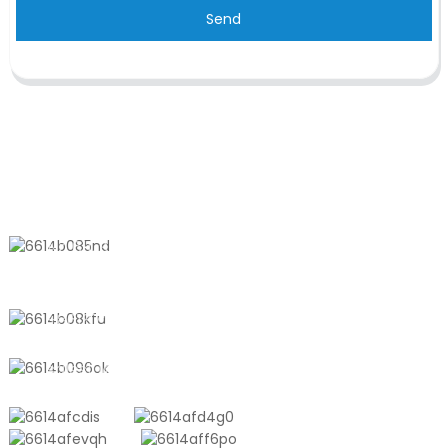
Send
KONTAKTIEREN SIE UNS
Nr. 611, Shantong Road, Shanyang
Town, Shanghai, China
+8618721958798
sales10@shtangke.com