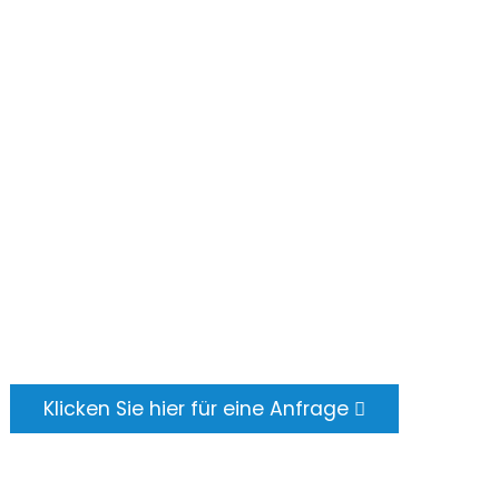
Häufig Gestellte Fragen
Kontaktieren Sie Uns
ANFRAGE SENDEN
Es gibt nichts Besseres, als das Endergebnis zu
sehen. Erfahren Sie mehr über newfun und
holen Sie sich das neueste
Produktbeispielalbum. Und ich habe gerade
nach weiteren Informationen gefragt.
Klicken Sie hier für eine Anfrage