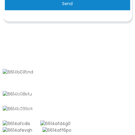
Send
KONTAKTIEREN SIE UNS
Nr. 611, Shantong Road, Shanyang
Town, Shanghai, China
+8618721958798
sales10@shtangke.com