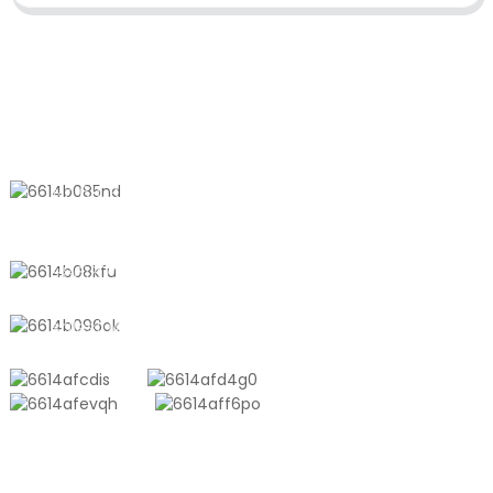
KONTAKTIEREN SIE UNS
Nr. 611, Shantong Road, Shanyang
Town, Shanghai, China
+8618721958798
sales10@shtangke.com
PRODUKTE