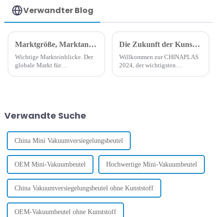
Verwandter Blog
Marktgröße, Marktanteil und Branchenanalyse für Vakuumverpackungen
Die Zukunft der Kunststoffe auf der CHINAPLAS 2024
Wichtige Markteinblicke. Der
Willkommen zur CHINAPLAS
globale Markt für
2024, der wichtigsten
Vakuumverpackungen wurde
Veranstaltung der Kunststoff-
im Jahr 2023 auf 29,58
und Gummiindustrie! Auf
Milliarden US-Dollar geschätzt
dieser prestigeträchtigen Messe
und soll bis 2024 31,16
bietet sich uns die einmalige
Milliarden US-Dollar und bis
Gelegenheit, die neuesten
Verwandte Suche
2032 50,04 Milliarden US-
Entwicklungen
Dollar erreichen, bei einer
kennenzulernen...
durchschnittlichen jährlichen
Wachstumsrate von 6,10 %.
China Mini Vakuumversiegelungsbeutel
OEM Mini-Vakuumbeutel
Hochwertige Mini-Vakuumbeutel
China Vakuumversiegelungsbeutel ohne Kunststoff
OEM-Vakuumbeutel ohne Kunststoff