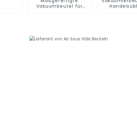
Maßgefertigte
Vakuumierbeu
Vakuumbeutel für
Handelsüb
die
Aufbewahrung
Lebensmittelverpackung
l