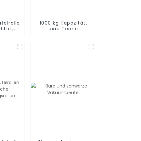
elrollen,
1000 kg Kapazität,
ität,
eine Tonne
akuum-
Aluminiumfolie,
el zur
Mylar-Jumbo-Beutel
aufbewahrung,
für Saatgut,
eitung
chemisches
 Vide
Material, Sand