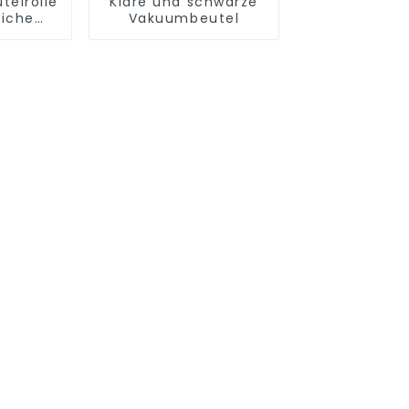
telrollen
Klare und schwarze
liche
Vakuumbeutel
srollen