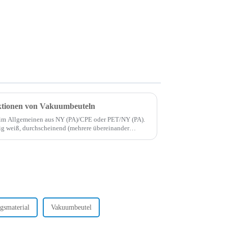
ktionen von Vakuumbeuteln
 im Allgemeinen aus NY (PA)/CPE oder PET/NY (PA).
chig weiß, durchscheinend (mehrere übereinander
ut sichtbar) und fühlt sich geschmeidiger an, als …
smaterial
Vakuumbeutel