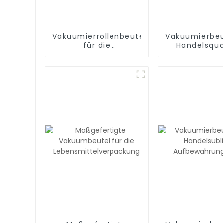
Vakuumierrollenbeutel
Vakuumierbeut
für die
Handelsqual
Essenszubereitung,
BPA-frei, V
Sous Vide und zum
Gefrierbeut
Versiegeln einer
Lebensmittel
Mahlzeit, BPA-frei
Essenszuber
oder Sous