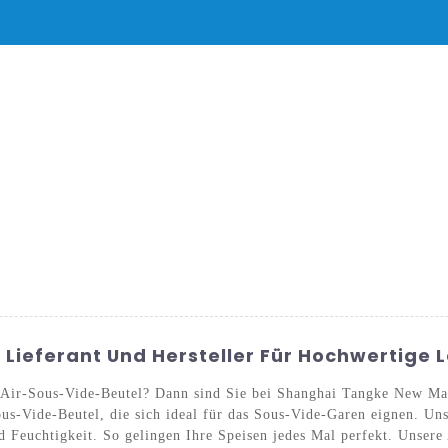
DUKTE
NACHRICHT
SERVICE UND SUPPORT
HÄUFIG GESTELL
l Lieferant Und Hersteller Für Hochwertige
r Air-Sous-Vide-Beutel? Dann sind Sie bei Shanghai Tangke New Mat
Sous-Vide-Beutel, die sich ideal für das Sous-Vide-Garen eignen. U
nd Feuchtigkeit. So gelingen Ihre Speisen jedes Mal perfekt. Unser