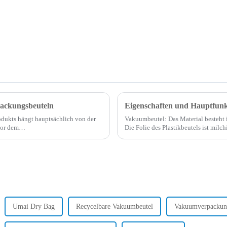
ackungsbeuteln
Eigenschaften und Hauptfun
odukts hängt hauptsächlich von der
Vakuumbeutel: Das Material besteht
vor dem
Die Folie des Plastikbeutels ist mil
ontrolle der …
gestapelte Schichten sind besonders g
Umai Dry Bag
Recycelbare Vakuumbeutel
Vakuumverpackung