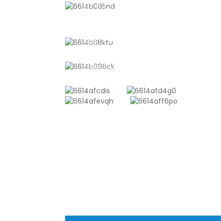
Nr. 611, Shantong Road, Shanyang
Town, Shanghai, China
+8618721958798
sales10@shtangke.com
ANFRAGE SENDEN
Es gibt nichts Besseres, als das Enderge
sehen. Erfahren Sie mehr über newfun 
holen Sie sich das neueste
Produktbeispielalbum. Und ich habe ge
nach weiteren Informationen gefragt.