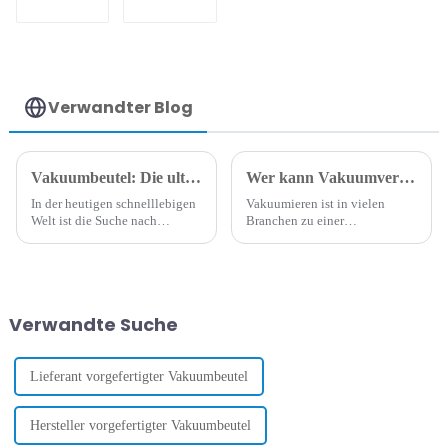
Coextrusionsfolie
aus PA/PE-Barriere
/ Kunststofffolie /
Vakuumbeutelfolie
Verwandter Blog
Vakuumbeutel: Die ultimative Lösung zur Lebensmittelaufbewahrung
Wer kann Vakuumversiegelung nutzen? Die vielseitigen Anwendungsmöglichkeiten in verschiedenen Branchen
In der heutigen schnelllebigen
Vakuumieren ist in vielen
Welt ist die Suche nach
Branchen zu einer
effizienten und effektiven
unverzichtbaren Technik
Methoden zur
geworden und hat die Art und
Lebensmittelaufbewahrung
Weise revolutioniert, wie wir
entscheidend. Vakuumbeutel
Lebensmittel und Non-Food-
haben die Welt der
Artikel lagern, konservieren
Verwandte Suche
Lebensmittelaufbewahrung
und transportieren. Von den
revolutioniert und bieten eine
geschäftigen Küchen
Vielzahl...
professioneller Catering-
Unternehmen bis hin zu...
Lieferant vorgefertigter Vakuumbeutel
Hersteller vorgefertigter Vakuumbeutel