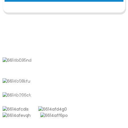
KONTAKTIEREN SIE UNS
Nr. 611, Shantong Road, Shanyang
Town, Shanghai, China
+8618721958798
sales10@shtangke.com