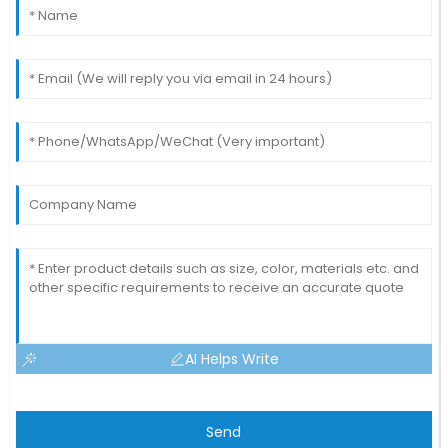
AI Helps Write
Send