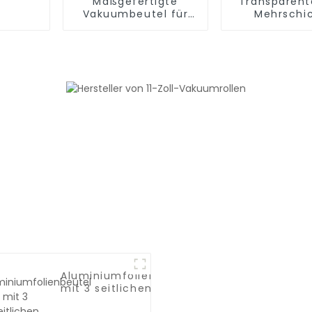
Maßgefertigte
Transparent
Vakuumbeutel für
Mehrschi
die
Coextrusion
Lebensmittelverpackung
aus PA/PE-Bar
Kunststofff
Vakuumbeute
Aluminiumfolienbeutel
hrung
mit 3 seitlichen
Siegeln