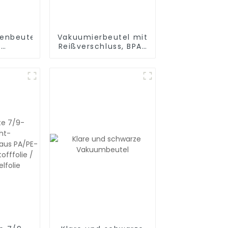
lenbeutel
Vakuumierbeutel mit
e
Reißverschluss, BPA-
eitung,
frei, mit Luftventil
nd zum
einer
A-frei