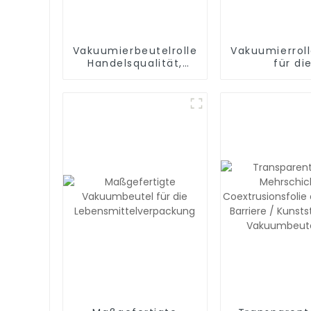
Vakuumierbeutelrollen,
Vakuumierrol
Handelsqualität,
für di
BPA-frei, Vakuum-
Essenszuber
Gefrierbeutel zur
Sous Vide u
Lebensmittelaufbewahrung,
Versiegeln 
Essenszubereitung
Mahlzeit, BP
oder Sous Vide