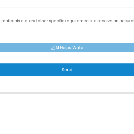
AI Helps Write
Send