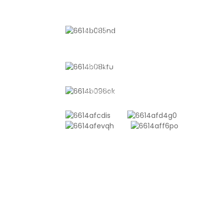
KONTAKTIEREN SIE UNS
Nr. 611, Shantong Road, Shanyang
Town, Shanghai, China
+8618721958798
sales10@shtangke.com
ANFRAGE SENDEN
Es gibt nichts Besseres, als das Enderge
sehen. Erfahren Sie mehr über newfun 
holen Sie sich das neueste
Produktbeispielalbum. Und ich habe ge
nach weiteren Informationen gefragt.