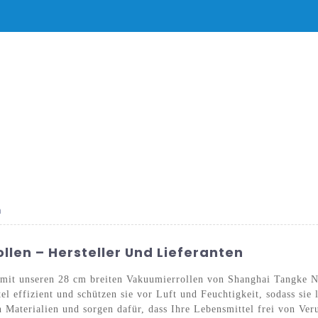
DUKTE
NACHRICHT
SERVICE UND SUPPORT
HÄUFIG GESTELL
n
len – Hersteller Und Lieferanten
 mit unseren 28 cm breiten Vakuumierrollen von Shanghai Tangke N
l effizient und schützen sie vor Luft und Feuchtigkeit, sodass sie
n Materialien und sorgen dafür, dass Ihre Lebensmittel frei von Ver