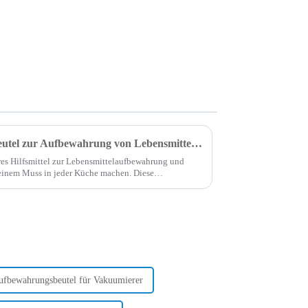
Warum sollten wir Vakuumbeutel zur Aufbewahrung von Lebensmitteln verwenden?
es Hilfsmittel zur Lebensmittelaufbewahrung und
zu einem Muss in jeder Küche machen. Diese
Luft aus der Verpackung zu entfernen...
ufbewahrungsbeutel für Vakuumierer