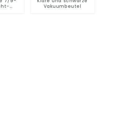
e 7/9-
Klare und schwarze
cht-
Vakuumbeutel
sfolie
riere /
olie /
lfolie