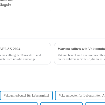
INAPLAS 2024
anstaltung der Kunststoff- und
Vakuumbeutel sind ein unverzichtbar
ietet sich uns die einmalige
bieten zahlreiche Vorteile, die sie 
nen...
Spezialbeutel sind dafür konzipiert, 
Vakuumierbeutel für Lebensmittel
Vakuumbeutel für Lebensmittel, A