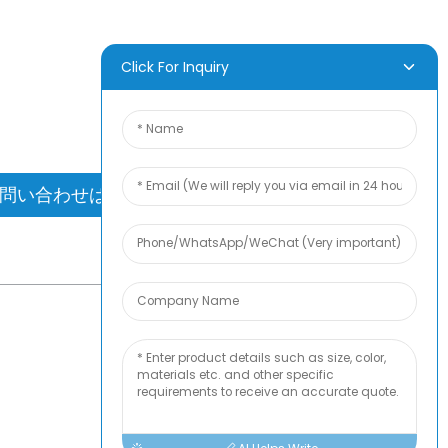
な結果を見ることほど素晴らしいことはあ
Click For Inquiry
ん。newfunについて学び、最新の製品サン
ルバムを入手してください。さらに詳しい
お尋ねしました。
問い合わせはこちら