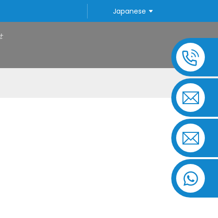
Japanese
せ