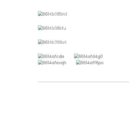
グ
中国上海市山陽町山東路611号
アルミホイル三方シールパ
ウチ
+8618721958798
sales10@shtangke.com