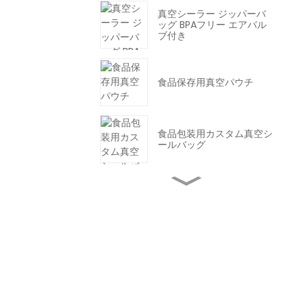
真空シーラー ジッパーバ
ッグ BPAフリー エアバル
ブ付き
食品保存用真空パウチ
食品包装用カスタム真空シ
ールバッグ
PA PEプラスチックCo -
食品包装用押し出しフィル
ム
PA/PEバリア透明7/9多層
共押出フィルム/プラスチ
ックフィルム/真空パウチ
フィルム
お問い合わせ
透明と黒の真空シールバッ