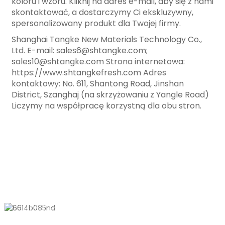
koloru i wzoru. Kliknij na adres e-mail, aby się z nami
skontaktować, a dostarczymy Ci ekskluzywny,
spersonalizowany produkt dla Twojej firmy.
Shanghai Tangke New Materials Technology Co.,
Ltd. E-mail: sales6@shtangke.com;
sales10@shtangke.com Strona internetowa:
https://www.shtangkefresh.com Adres
kontaktowy: No. 611, Shantong Road, Jinshan
District, Szanghaj (na skrzyżowaniu z Yangle Road)
Liczymy na współpracę korzystną dla obu stron.
SKONTAKTUJ SIĘ Z NAMI
Nr 611, Shantong Road, Shanyang
Town, Szanghaj, Chiny