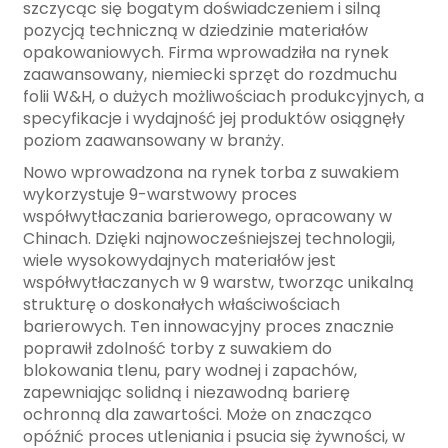
szczycąc się bogatym doświadczeniem i silną
pozycją techniczną w dziedzinie materiałów
opakowaniowych. Firma wprowadziła na rynek
zaawansowany, niemiecki sprzęt do rozdmuchu
folii W&H, o dużych możliwościach produkcyjnych, a
specyfikacje i wydajność jej produktów osiągnęły
poziom zaawansowany w branży.
Nowo wprowadzona na rynek torba z suwakiem
wykorzystuje 9-warstwowy proces
współwytłaczania barierowego, opracowany w
Chinach. Dzięki najnowocześniejszej technologii,
wiele wysokowydajnych materiałów jest
współwytłaczanych w 9 warstw, tworząc unikalną
strukturę o doskonałych właściwościach
barierowych. Ten innowacyjny proces znacznie
poprawił zdolność torby z suwakiem do
blokowania tlenu, pary wodnej i zapachów,
zapewniając solidną i niezawodną barierę
ochronną dla zawartości. Może on znacząco
opóźnić proces utleniania i psucia się żywności, w