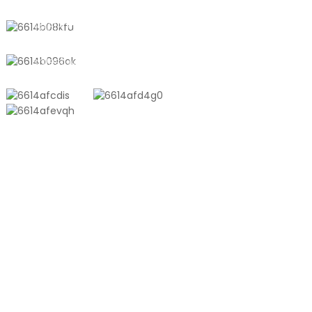
+8618721958798
sales10@shtangke.com
PRODUKTY
Torba Kompozytowa Aluminiowo-Plastikowa
Torba Tonowa
Folia Współwytłaczana
Worek Próżniowy Tłoczony
Błyszczący Worek Próżniowy