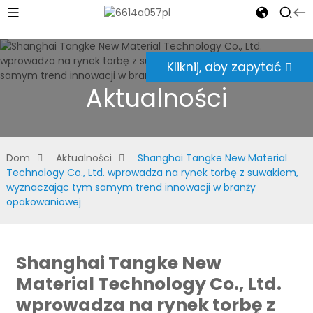
Kliknij, aby zapytać
Aktualności
Dom
Aktualności
Shanghai Tangke New Material
Technology Co., Ltd. wprowadza na rynek torbę z suwakiem,
wyznaczając tym samym trend innowacji w branży
opakowaniowej
Shanghai Tangke New
Material Technology Co., Ltd.
wprowadza na rynek torbę z