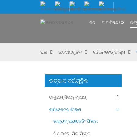
ଘର
ଆମ ବିଷୟରେ
ଉତ୍
ଘର
ଉତ୍ପାଦଗୁଡ଼ିକ
ଲାମିନେଟେଡ୍ ଫିଲ୍ମ
ଉତ୍ପାଦ ବର୍ଗଗୁଡ଼ିକ
ଭାକ୍ୟୁମ୍ ସିଲର୍ ବ୍ୟାଗ୍
ଲାମିନେଟେଡ୍ ଫିଲ୍ମ
ଭାକ୍ୟୁମ୍ ପ୍ୟାକେଜିଂ ଫିଲ୍ମ
ପିଏ ଇଭୋ ପିଇ ଫିଲ୍ମ