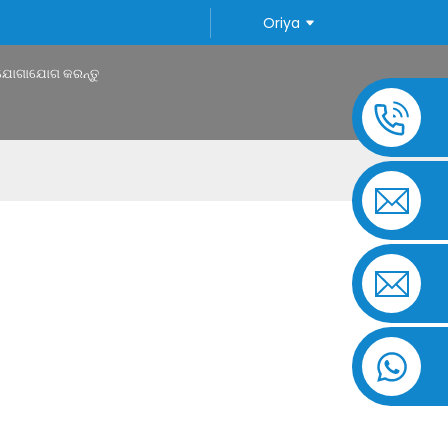
Oriya
ଯୋଗାଯୋଗ କରନ୍ତୁ