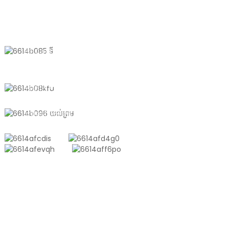
ទាក់ទងមកយើងខ្ញុំ
ផ្ទះលេខ 611 ផ្លូវ Shantong ក្រុង
Shanyang ទីក្រុងសៀងហៃ ប្រទេសចិន
+8618721958798
sales10@shtangke.com
ផលិតផល
ថង់ប្លាស្ទិកអាលុយមីញ៉ូម
ថង់តោន