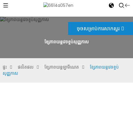
ចុចសម្រាប់ការសាកសួរ
ខ្សែភាពយន្តវេចខ្ចប់សុញ្ញកាស
ផ្ទះ
ផលិតផល
ខ្សែភាពយន្តឡាមីណេត
ខ្សែភាពយន្តវេចខ្ចប់
សុញ្ញកាស