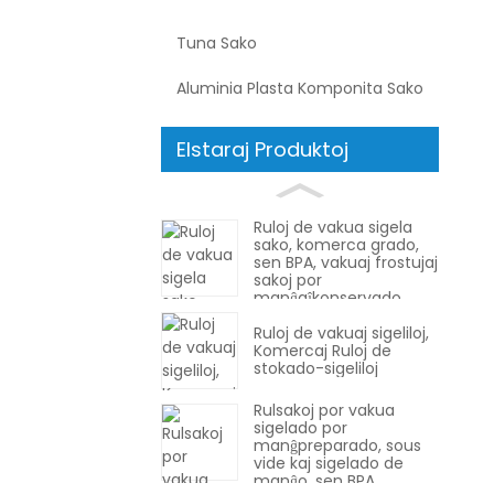
Tuna Sako
Aluminia Plasta Komponita Sako
Elstaraj Produktoj
Ruloj de vakua sigela
sako, komerca grado,
sen BPA, vakuaj frostujaj
sakoj por
manĝaĵkonservado,
manĝpreparado aŭ
Ruloj de vakuaj sigeliloj,
subvakua kuirado
Komercaj Ruloj de
stokado-sigeliloj
Rulsakoj por vakua
sigelado por
manĝpreparado, sous
vide kaj sigelado de
manĝo, sen BPA