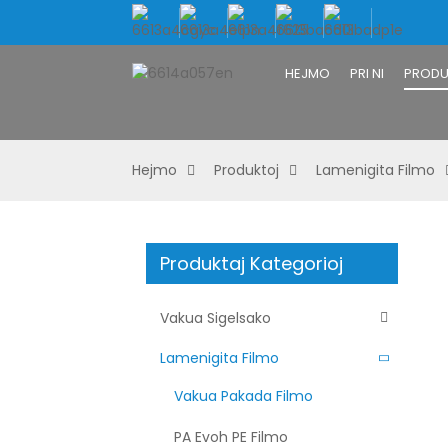
HEJMO
PRI NI
PRODU
Hejmo
Produktoj
Lamenigita Filmo
Produktaj Kategorioj
Vakua Sigelsako
Lamenigita Filmo
Vakua Pakada Filmo
PA Evoh PE Filmo