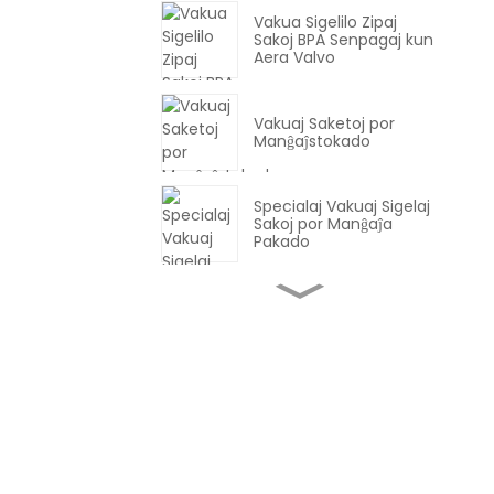
Vakua Sigelilo Zipaj
Sakoj BPA Senpagaj kun
Aera Valvo
Vakuaj Saketoj por
Manĝaĵstokado
Specialaj Vakuaj Sigelaj
Sakoj por Manĝaĵa
Pakado
PA PE Plasta Kunlaboro -
Eltrudita Filmo Por
Manĝaĵa Enpakado
PA/PE-Barilo Travidebla
7/9 Multtavola
Koekstruda Filmo /
Plasta Filmo / Vakua
Saketa Filmo
KONTAKTU NIN
Klaraj kaj Nigraj Vakuaj