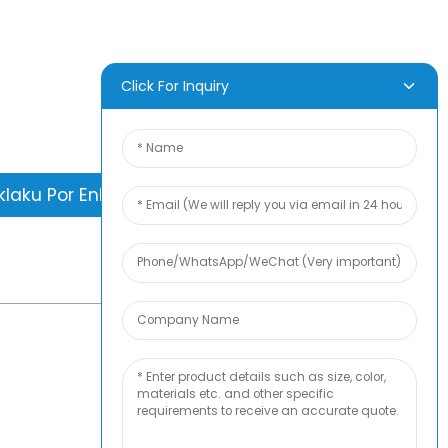
estas pli bona ol vidi la finan rezulton.
pri newfun kaj ricevu la plej novan
Click For Inquiry
ktan specimenan albumon. Kaj mi ĵus
pli da informoj.
klaku Por Enketo
PLEJ BLOGA