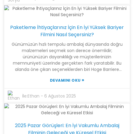
yılına kadar yaklaşık 4,2 milyar dolara ulaşacağını
öngörüyor. Shanghai Tangke New Materials Technology
Co., Ltd. gibi şirketler, pazarın isteklerine gerçekten uyan
sağlam araştırmaları modern üretim teknikleri ve satış
Paketleme İhtiyaçlarınız İçin En İyi Yüksek Bariyer
yaklaşımlarıyla harmanlayarak bu değişimin tam
merkezinde yer alıyor. Üflemeli film, dilme ve poşet
Filmini Nasıl Seçersiniz?
yapımını bir araya getirerek, hem endüstriyel kullanıcılar
Günümüzün hızlı tempolu ambalaj dünyasında doğru
hem de günlük tüketiciler için yüksek kaliteli vakumlu
malzemeleri seçmek son derece önemlidir;
paketleme çözümleri sunmak ve gıda korumanın
ürününüzün dayanıklılığı ve müşterilerinizin
geleceğini şekillendirmeye yardımcı olmak için iyi bir
memnuniyeti üzerinde gerçekten fark yaratabilir. Bu
konumdalar.
alanda öne çıkan seçeneklerden biri Hoge Barriere
Film'dir. Nem, oksijen ve diğer rahatsız edici faktörlerin
»
DEVAMINI OKU
paketlenmiş ürünlerinize zarar vermesini önlemek için
özel olarak tasarlanmıştır. Son piyasa araştırmaları,
yüksek bariyerli ambalaj filmlerine olan talebin arttığını
İle:
Ethan
-
6 Ağustos 2025
ve 2030 yılına kadar her yıl %6'nın üzerinde artmasının
beklendiğini gösteriyor. Bunun büyük ölçüde nedeni,
gıda ve ilaç sektöründeki işletmelerin raf ömrünü
uzatmak ve kaliteyi korumak istemeleridir. Shanghai
2025 Pazar Görüşleri: En İyi Vakumlu Ambalaj
Tangke New Materials Technology Co., Ltd. olarak,
çeşitli ambalaj ihtiyaçlarına uyacak şekilde tasarlanmış,
Filminin Geleceği ve Küresel Etkisi