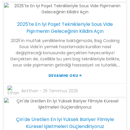
Materials Technology Co., Ltd. olarak, vakumlu ambalaj
ve ilgili malzemelerin üretiminde inovasyon ve kaliteye
olan bağlılığımızla gurur duyuyoruz. İleri teknolojiye
sahip işletmemiz, son teknoloji araştırma ve verimli
2025'te En İyi Poşet Teknikleriyle Sous Vide
üretim süreçlerini bir araya getirerek, küresel
müşterilerimizin değişen ihtiyaçlarını karşılayan
Pişirmenin Geleceğinin Kilidini Açın
kapsamlı bir hizmet paketi sunuyor. Mükemmelliğe ve
2025'in mutfak yeniliklerine baktığımızda, Bag Cooking
"Çin Üretimi" ruhuna odaklanarak, rekabetçi pazarda
Sous Vide'ın yemek hazırlamada kuralları nasıl
öne çıkan birinci sınıf ürünler sağlamak için vakumlu
değiştireceği konusunda gerçekten heyecanlıyız!
ambalaj teknolojilerini optimize etmede öncü oluyoruz.
Gerçekten de, özellikle bu yeni bag teknikleriyle birlikte,
sous vide pişirmenin getirdiği hassasiyet ve tutarlılık,
eski usul pişirme yöntemleriyle asla yakalanamayacak
»
DEVAMINI OKU
lezzet ve dokuları zenginleştirmek için yepyeni bir
dünyanın kapılarını açıyor. Bu arada, ileri düzey
araştırmayı üretim ve satışla harmanlamaya odaklanan
İle:
Ethan
-
25 Temmuz 2025
bir ileri teknoloji şirketi olan Shanghai Tangke New
Materials Technology Co., Ltd. olarak, sous vide için özel
olarak tasarlanmış üflemeli film ve bag yapım
süreçlerinde sınırları zorluyoruz. Hem profesyonel
Çin'de Üretilen En İyi Yüksek Bariyer Filmiyle
şeflerin hem de ev aşçılarının Bag Cooking Sous Vide'ın
inanılmaz potansiyelinden yararlanmalarına yardımcı
Küresel İşletmeleri Güçlendiriyoruz