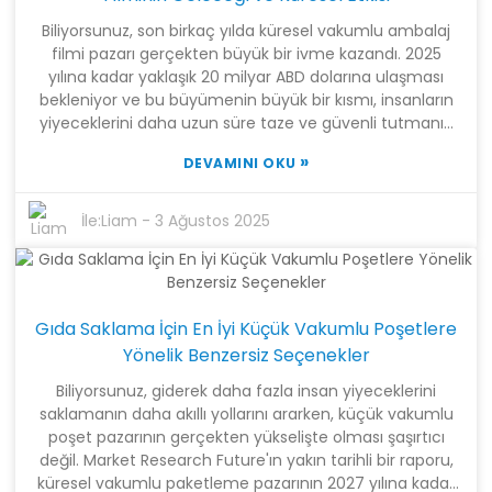
piyasadaki en iyi Hoge Barriere Film çözümlerinden
Biliyorsunuz, son birkaç yılda küresel vakumlu ambalaj
bazılarını sunmak için bilimsel araştırma, üretim ve
filmi pazarı gerçekten büyük bir ivme kazandı. 2025
satışı harmanlıyoruz. Bu filmleri düşünüyorsanız, sektör
yılına kadar yaklaşık 20 milyar ABD dolarına ulaşması
standartlarını karşılayan ve müşterilerinizi memnun
bekleniyor ve bu büyümenin büyük bir kısmı, insanların
eden akıllı bir seçim yapabilmeniz için özelliklerini ve
yiyeceklerini daha uzun süre taze ve güvenli tutmanın
kullanımlarını anlamanız gerçekten çok önemlidir.
yollarını giderek daha fazla aramasından kaynaklanıyor.
»
DEVAMINI OKU
Bu alanda inovasyondan bahsettiğimizde, Shanghai
Tangke New Materials Technology Co., Ltd.'den
bahsetmeliyiz. Bu şirket, bu hızla büyüyen pazara
İle:
Liam
-
3 Ağustos 2025
girmeye hazır. Araştırmayı üretim ve satışla birleştirerek
birçok farklı sektöre hitap eden gerçekten gelişmiş
çözümler sunuyorlar. Ayrıca, sürdürülebilirliğe ve daha
akıllı ambalaj seçenekleri bulmaya artan bir odaklanma
Gıda Saklama İçin En İyi Küçük Vakumlu Poşetlere
var ve bu da vakumlu ambalaj filmi teknolojisinde
etkileyici atılımlara yol açtı. Bu blog yazısında, vakumlu
Yönelik Benzersiz Seçenekler
ambalaj filmlerinin geleceğini ve küresel etkilerini
Biliyorsunuz, giderek daha fazla insan yiyeceklerini
inceleyeceğiz. Ayrıca, Çin'in yüksek kaliteli ürünler
saklamanın daha akıllı yollarını ararken, küçük vakumlu
üretmede nasıl kilit bir oyuncu haline geldiğine ve
poşet pazarının gerçekten yükselişte olması şaşırtıcı
Shanghai Tangke gibi şirketlerin bu heyecan verici
değil. Market Research Future'ın yakın tarihli bir raporu,
dönüşümde nasıl öncülük ettiğine ışık tutacağız.
küresel vakumlu paketleme pazarının 2027 yılına kadar