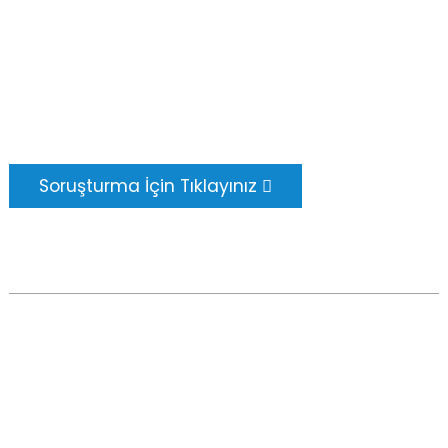
Sonucu görmekten daha güzel bir şey yoktur.
Newfun hakkında bilgi edinin ve en son ürün
örnek albümünü edinin. Ayrıca daha fazla bilgi
istedik.
Soruşturma İçin Tıklayınız
TELIF HAKKI © 2024 TÜM HAKLARI SAKLIDIR - -
SITE
HARITASI
-
EN İYİ BLOG