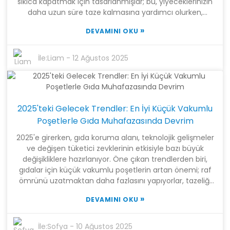
sıkıca kapatmak için tasarlanmışlar; bu, yiyeceklerinizin
daha uzun süre taze kalmasına yardımcı olurken,
lezzetini artırır ve önemli besin değerlerini korur.
»
DEVAMINI OKU
Shanghai Tangke New Materials Technology Co., Ltd.
olarak, araştırmayı üretimle sorunsuz bir şekilde
birleştiren bir ileri teknoloji şirketi olmaktan gurur
İle:
Liam
-
12 Ağustos 2025
duyuyoruz. Ekibimiz üfleme film, kesme ve poşet
yapımında yetenekli, bu sayede sektör standartlarını
karşılayan birinci sınıf Kabartmalı Vakumlu Paketleme
Poşetleri sunabiliyoruz. Bu blogda, insanların bu poşetleri
2025'teki Gelecek Trendler: En İyi Küçük Vakumlu
yalnızca yiyecek saklamak için değil, farklı sektörlerde
de kullandıkları yenilikçi yöntemlerden bazılarını
Poşetlerle Gıda Muhafazasında Devrim
paylaşacağım. Bu, mutfağın çok ötesinde, kaliteyi
2025'e girerken, gıda koruma alanı, teknolojik gelişmeler
korumada ne kadar çok yönlü ve etkili olduklarını
ve değişen tüketici zevklerinin etkisiyle bazı büyük
gerçekten gösteriyor.
değişikliklere hazırlanıyor. Öne çıkan trendlerden biri,
gıdalar için küçük vakumlu poşetlerin artan önemi; raf
ömrünü uzatmaktan daha fazlasını yapıyorlar, tazeliği
ve lezzeti korumaya yardımcı oluyorlar. Son
»
DEVAMINI OKU
zamanlarda yapılan bir sektör brifingi, gıda güvenliğine
olan artan talep ve gıda israfını azaltma çabalarıyla
desteklenen küresel vakumlu paketleme pazarının 2025
İle:
Sofya
-
10 Ağustos 2025