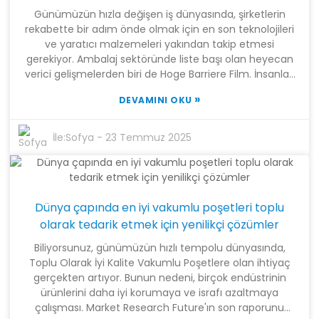
olan birinci sınıf ürünler ve hizmetler sunarak, herkesin
Günümüzün hızla değişen iş dünyasında, şirketlerin
keyifle tüketebileceği lezzetli, mükemmel pişmiş
rekabette bir adım önde olmak için en son teknolojileri
yemekler hazırlamayı son derece kolaylaştırıyoruz!
ve yaratıcı malzemeleri yakından takip etmesi
gerekiyor. Ambalaj sektöründe liste başı olan heyecan
verici gelişmelerden biri de Hoge Barriere Film. İnsanlar,
yalnızca ürünleri korumaya yardımcı olmakla kalmayıp
»
DEVAMINI OKU
aynı zamanda sürdürülebilirlik için de harika olan harika
bariyer özellikleri nedeniyle bu filmi çok seviyor!
Shanghai Tangke New Materials Technology Co., Ltd.
İle:
Sofya
-
23 Temmuz 2025
olarak, bu harekete öncülük etmekten büyük gurur
duyuyoruz. Bilimsel araştırma, üretim ve satışı sorunsuz
bir şekilde harmanlayarak yüksek kaliteli çözümler
sunuyoruz. Üflemeli film, dilme ve poşet üretimindeki
Dünya çapında en iyi vakumlu poşetleri toplu
sağlam geçmişimizle, dünya genelindeki işletmeleri
birinci sınıf Hoge Barriere Film ürünlerimizle donatmayı
olarak tedarik etmek için yenilikçi çözümler
ve Endüstri 2025 teknoloji trendleriyle mükemmel bir
Biliyorsunuz, günümüzün hızlı tempolu dünyasında,
uyum sağlamayı hedefliyoruz. Gelin, bu gelişmelerden
Toplu Olarak İyi Kalite Vakumlu Poşetlere olan ihtiyaç
en iyi şekilde yararlanmamıza ve giderek daha bağlantılı
gerçekten artıyor. Bunun nedeni, birçok endüstrinin
hale gelen dünyamızda başarıya ulaşmamıza yardımcı
ürünlerini daha iyi korumaya ve israfı azaltmaya
olabilecek stratejilere ve içgörülere bir göz atalım!
çalışması. Market Research Future'ın son raporunu