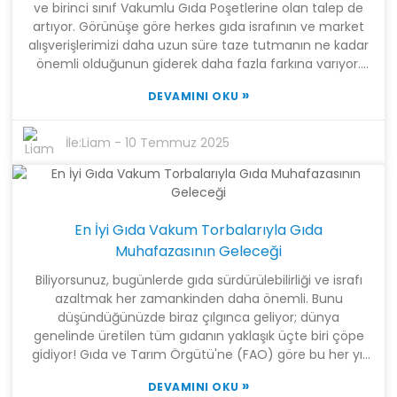
ve birinci sınıf Vakumlu Gıda Poşetlerine olan talep de
olacaktır.
artıyor. Görünüşe göre herkes gıda israfının ve market
alışverişlerimizi daha uzun süre taze tutmanın ne kadar
önemli olduğunun giderek daha fazla farkına varıyor.
Yakın tarihli bir pazar araştırması raporu, vakumlu
»
DEVAMINI OKU
ambalaj pazarının 2027 yılına kadar 30 milyar dolara
ulaşabileceğini öngörüyor! Bu, üreticilerin taze çözümler
üretme konusunda ne kadar önemli olduğunu
İle:
Liam
-
10 Temmuz 2025
gösteriyor. Bu alanda öne çıkan şirketlerden biri
Shanghai Tangke New Materials Technology Co., Ltd.
Araştırma, üretim ve satış odaklı bir ileri teknoloji şirketi
ve üflemeli filmden poşet üretimine kadar geniş bir
En İyi Gıda Vakum Torbalarıyla Gıda
hizmet yelpazesi sunarak bu alanda öncü konumdalar.
Giderek daha fazla insan yiyeceklerini saklamanın etkili
Muhafazasının Geleceği
yollarını ararken, kaliteli ürünler elde etmek için saygın
Biliyorsunuz, bugünlerde gıda sürdürülebilirliği ve israfı
Vakumlu Gıda Poşeti üreticileri bulmak son derece
azaltmak her zamankinden daha önemli. Bunu
önemli. Bu nedenle, bu kapsamlı rehberde, bu büyüyen
düşündüğünüzde biraz çılgınca geliyor; dünya
pazarda en iyi üreticileri seçmeye çalışırken göz
genelinde üretilen tüm gıdanın yaklaşık üçte biri çöpe
önünde bulundurmanız gereken temel noktalara
gidiyor! Gıda ve Tarım Örgütü'ne (FAO) göre bu her yıl
değineceğiz.
yaklaşık 1,3 milyar ton ediyor. Şimdi de vakumlu gıda
»
DEVAMINI OKU
poşetleri devreye giriyor! Bu kullanışlı küçük şeyler, kolay