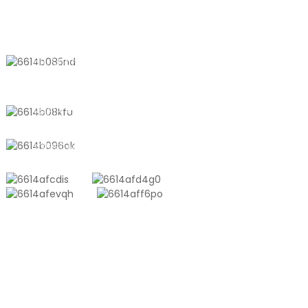
yapımına kadar her şeyi kendileri yapıyorlar. Bu, yalnızca
BIZE ULAŞIN
birinci sınıf ürünler sunmakla kalmayıp, aynı zamanda
en son teknoloji trendlerini takip eden ve müşterilerinin
beklentilerini gerçekten karşılayan özelleştirilmiş
611, Shantong Yolu, Shanyang
çözümler de sundukları anlamına geliyor.
Kasabası, Şanghay, Çin
+8618721958798
sales10@shtangke.com
ÜRÜNLER
Alüminyum Plastik Kompozit Çanta
Ton Torbası