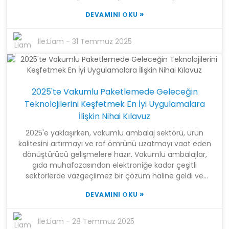
yaklaşık 31,4 milyar dolara ulaşabileceğini öne sürüyor!
»
DEVAMINI OKU
Bu vakumlu poşetler, yiyeceklerin taze kalması ve daha
uzun süre dayanması için son derece önemli. Shanghai
Tangke New Materials Technology Co., Ltd. olarak tüm
İle:
Liam
-
31 Temmuz 2025
bu hareketliliğin tam ortasındayız. Satış çabalarımızla
oldukça gelişmiş araştırma ve üretim tekniklerini
birleştirerek birinci sınıf üflemeli filmler ve poşet üretim
çözümleri yaratıyoruz. Yenilikçiliğe önem veriyoruz ve
2025'te Vakumlu Paketlemede Geleceğin
gıda depolama sektöründeki müşterilerimizin
gerçekten ihtiyaç duyduğu şeylere ayak uyduruyoruz.
Teknolojilerini Keşfetmek En İyi Uygulamalara
Küçük vakumlu poşetler için benzersiz seçeneklere
İlişkin Nihai Kılavuz
dalarak, hem kolaylık hem de çevre için işe yarayan
2025'e yaklaşırken, vakumlu ambalaj sektörü, ürün
gıda koruma yöntemlerini gerçekten geliştirmeyi
kalitesini artırmayı ve raf ömrünü uzatmayı vaat eden
umuyoruz.
dönüştürücü gelişmelere hazır. Vakumlu ambalajlar,
gıda muhafazasından elektroniğe kadar çeşitli
sektörlerde vazgeçilmez bir çözüm haline geldi ve
küresel vakumlu ambalaj pazarının 2026 yılına kadar
»
DEVAMINI OKU
yaklaşık 41,48 milyar ABD dolarına ulaşması ve tahmin
döneminde %4,3'lük bir bileşik yıllık büyüme oranıyla
(CAGR) büyümesi bekleniyor. Shanghai Tangke New
İle:
Liam
-
28 Temmuz 2025