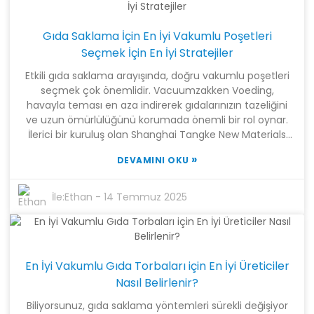
Materials Technology Co., Ltd. olarak, mükemmelliğe
odaklanıyoruz. İleri düzey araştırmaları ve oldukça
Gıda Saklama İçin En İyi Vakumlu Poşetleri
yenilikçi üretim tekniklerini müşterilerimize odaklanarak
harmanlıyoruz; bu, Çin'de üretilen en kaliteli Sealer
Seçmek İçin En İyi Stratejiler
Bags'leri sunmak anlamına geliyor. Yüksek teknolojili bir
Etkili gıda saklama arayışında, doğru vakumlu poşetleri
kuruluş olmaktan gurur duyuyoruz; bizim için mesele
seçmek çok önemlidir. Vacuumzakken Voeding,
sadece üflemeli film kesme torbaları üretmek değil.
havayla teması en aza indirerek gıdalarınızın tazeliğini
Dünyanın dört bir yanındaki müşterilerin çeşitli
ve uzun ömürlülüğünü korumada önemli bir rol oynar.
ihtiyaçlarını karşılamaya hazırız. Kalite ve inovasyona
İlerici bir kuruluş olan Shanghai Tangke New Materials
olan bağlılığımız, ambalaj sektöründe öne çıkmamızı
Technology Co., Ltd., en kaliteli çözümleri sunmak için
sağlıyor ve güvenilir ambalaj çözümleri arayan şirketler
»
DEVAMINI OKU
bilimsel araştırmaları gelişmiş üretim teknikleriyle
için tercih edilen bir seçenek haline gelmemizi sağlıyor.
birleştirerek bu sektörün ön saflarında yer almaktadır.
Üflemeli film, kesme ve poşet yapım süreçlerindeki
İle:
Ethan
-
14 Temmuz 2025
uzmanlığımızla, müşterilerimize gıda saklamaya yönelik
kapsamlı bir ürün yelpazesi sunuyoruz. Bu blog, yalnızca
gıdalarınızın raf ömrünü uzatmakla kalmayıp aynı
zamanda optimum performans ve güvenlik de
En İyi Vakumlu Gıda Torbaları için En İyi Üreticiler
sağlayan en iyi vakumlu poşetleri seçmek için en iyi
stratejileri inceleyecektir. İster ev aşçısı ister mutfak
Nasıl Belirlenir?
profesyoneli olun, bu stratejileri anlamak, gıda saklama
Biliyorsunuz, gıda saklama yöntemleri sürekli değişiyor
ihtiyaçlarınız için bilinçli seçimler yapmanıza yardımcı