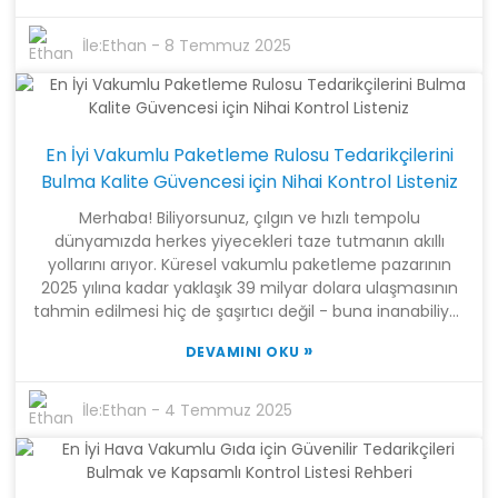
bozulan yiyecekleri 3 ila 5 kat daha uzun süre taze
tutmaya yardımcı olabiliyor. Bu, gıda israfıyla
İle:
Ethan
-
8 Temmuz 2025
mücadelede oyunun kurallarını değiştiriyor! Bu konuda
gerçekten öncülük eden şirketlerden biri Shanghai
Tangke New Materials Technology Co., Ltd.
Araştırmadan üretime ve satışa kadar her şeye sahipler
En İyi Vakumlu Paketleme Rulosu Tedarikçilerini
ve hem sıradan insanların hem de işletmelerin
Bulma Kalite Güvencesi için Nihai Kontrol Listeniz
ihtiyaçlarını karşılayan yüksek kaliteli vakumlu torbalar
sunuyorlar. Gıdalarımızı taze tutmanın geleceğine
Merhaba! Biliyorsunuz, çılgın ve hızlı tempolu
daldığımızda, bu gelişmiş Vakumlu Gıda Poşeti
dünyamızda herkes yiyecekleri taze tutmanın akıllı
teknolojisinin yalnızca yardımcı olmakla kalmayıp aynı
yollarını arıyor. Küresel vakumlu paketleme pazarının
zamanda gezegenimiz ve cüzdanlarımız için de iyi
2025 yılına kadar yaklaşık 39 milyar dolara ulaşmasının
olduğu açık. Oldukça hoş, değil mi?
tahmin edilmesi hiç de şaşırtıcı değil - buna inanabiliyor
musunuz? Bu büyüyen pazardaki kilit oyunculardan biri
»
DEVAMINI OKU
Vakumlu Paketleme Rulosu. Son derece kullanışlı ve
yiyeceklerin daha uzun süre taze kalmasına yardımcı
oluyor, bu da onu hem işletmeler hem de ev aşçıları
İle:
Ethan
-
4 Temmuz 2025
için olmazsa olmaz kılıyor. Şimdi, en iyi çözümleri bulma
söz konusu olduğunda, Shanghai Tangke New Materials
Technology Co., Ltd. gerçekten ses getiriyor. Araştırma,