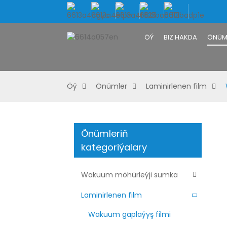
ÖÝ
BIZ HAKDA
ÖNÜM
Öý
Önümler
Laminirlenen film
Önümleriň
kategoriýalary
Wakuum möhürleýji sumka
Laminirlenen film
Wakuum gaplaýyş filmi