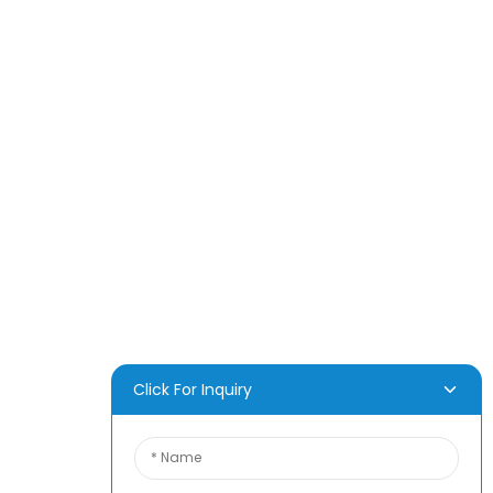
ÖNÜM
Biz Hakda
Habarlar
Sorag-Jogap
Biz Bilen Habarlaşyň
Click For Inquiry