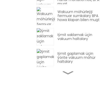
mugt
Wakuum möhürleýji
fermuar sumkalary BPA
howa klapan bilen mugt
Iýmit saklamak üçin
vakuum haltalary
Iýmit gaplamak üçin
ýörite vakuum möhür
haltalary
PA PE Plastiki Co - Iýmit
gaplamak üçin
ekstrudirlenen film
PA / PE Barýer Aç-açan
7/9 Köp gatly
koekstruziýa filmi /
Plastiki film / Wakuum
halta filmi