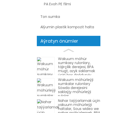
PA Evoh PE filmi
Ton sumka
Alýumin plastik kompozit halta
Aýratyn önümler
Wakuum möhür
sumkasy rulonlary,
täjirçilik derejesi, BPA
mugt, azyk saklamak
üçin boş doňduryjy
haltalar, nahar
Wakuum möhürleýji
taýýarlamak ýa-da
sumkalar rulonlary
sous wideo
Söwda derejesini
saklaýjy möhürleýji
rulolar
Nahar taýýarlamak üçin
vakuum möhürleýji
haltalar, Sous wideo we
nahar möhürlemek, BPA