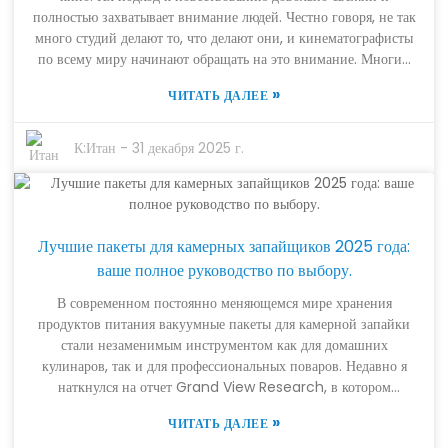
сертификаты и все остальное. Инвестиции в надежные пакеты
полностью захватывает внимание людей. Честно говоря, не так
для камерных запайщиков от проверенных поставщиков могут
много студий делают то, что делают они, и кинематографисты
значительно улучшить работу вашего предприятия. Честно
по всему миру начинают обращать на это внимание. Многим
говоря, это также хороший повод задуматься о том, как
творческим людям нравится универсальность Coex Films. Они
работает ваш нынешний поставщик — возможно, пришло
»
ЧИТАТЬ ДАЛЕЕ
смешивают жанры таким образом, что это кажется
время сменить его, если ситуация не идеальна.
естественным и неожиданным, что открывает множество
интересных возможностей для повествования. Они как будто
К:
Итан
-
31 декабря 2025 г.
нарушают старые правила, и зрителям это нравится — их
привлекают эти новые ракурсы и перспективы. Тем не менее,
не все уверены, что эта волна инноваций — это хорошо.
Некоторые задаются вопросом, не слишком ли сильно
Лучшие пакеты для камерных запайщиков 2025 года:
кинематографисты отходят от классики, или не жертвуют ли
они эмоциональной глубиной, сосредотачиваясь на
ваше полное руководство по выбору.
изобретательности. Это действительно интересный момент для
В современном постоянно меняющемся мире хранения
размышления по мере развития кинематографа. В целом, взлет
продуктов питания вакуумные пакеты для камерной запайки
Coex Films — это захватывающе, но он также вызывает
стали незаменимым инструментом как для домашних
некоторую обеспокоенность по поводу того, куда все это
кулинаров, так и для профессиональных поваров. Недавно я
движется.
наткнулся на отчет Grand View Research, в котором
говорится, что мировой рынок вакуумной упаковки, включая
»
ЧИТАТЬ ДАЛЕЕ
эти пакеты, к 2025 году достигнет ошеломляющих 40