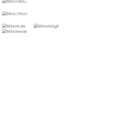
+8618721958798
разумному и эффективному хранению продуктов.
sales10@shtangke.com
ПРОДУКТЫ
Пакет Из Алюминиево-Пластикового Композита
Тоннажный Мешок
Пленка, Полученная Методом Соэкструзии
Рельефный Вакуумный Мешок
Глянцевый Вакуумный Мешок