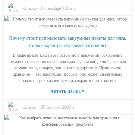
миллиардов долларов. Это в основном связано с тем, что люди
стали более внимательно относиться к проблеме пищевых
К:
Лиам
-
27 декабря 2025 г.
отходов и хотят дольше сохранять свежесть продуктов. Это
лишь подтверждает, насколько важно правильно выбрать
упаковку, чтобы скоропортящиеся продукты оставались в
наилучшем состоянии. Доктор Томас Рейнольдс, настоящий
Почему стоит использовать вакуумные пакеты для мяса,
эксперт в области технологий упаковки продуктов питания,
отмечает, что вакуумные пакеты для камерной запайки очень
чтобы сохранить его свежесть надолго
эффективны в сокращении пищевых отходов и продлении
В наше время, когда все постоянно в движении, сохранение
срока годности. Его совет? Очень важно понимать различные
свежести и качества мяса стало важнее, чем когда-либо, как для
типы вакуумной упаковки, поскольку каждый из них может
домашних кулинаров, так и для предприятий. Правильное
существенно повлиять на эффективность вакуумной
хранение — это настоящий прорыв: оно может значительно
герметизации и срок хранения продуктов. Рассматривая
продлить срок хранения мяса, сохраняя при этом его
лучшие пакеты для вакуумной упаковки продуктов в 2025
восхитительный вкус и питательную ценность. Один из самых
году, я надеюсь, что это руководство поможет вам лучше
»
ЧИТАТЬ ДАЛЕЕ
эффективных инструментов для этого? Вакуумные пакеты для
понять, что выбрать, чтобы правильно и без проблем хранить
мяса. Эти пакеты просто потрясающие, потому что они создают
продукты.
герметичное уплотнение вокруг мяса, что препятствует
К:
Лиам
-
25 декабря 2025 г.
размножению бактерий и предотвращает обмораживание.
Честно говоря, они значительно упрощают жизнь. Но дело не
только в сохранении свежести мяса. Вакуумные пакеты также
значительно упрощают приготовление еды. Избавляясь от