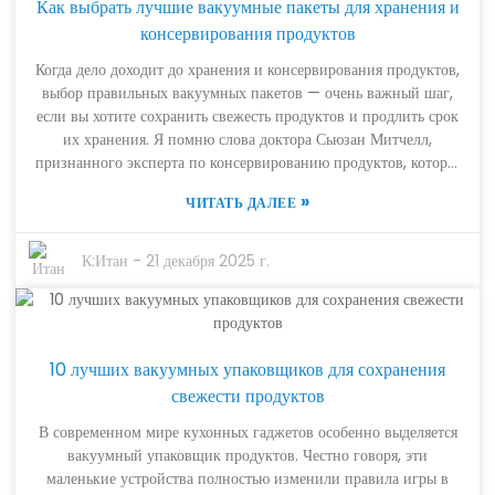
Как выбрать лучшие вакуумные пакеты для хранения и
лишнего воздуха и влаги, они помогают более эффективно
хранить мясо и уменьшают вероятность порчи. Кроме того,
консервирования продуктов
предварительно порционированные упаковки позволяют
Когда дело доходит до хранения и консервирования продуктов,
планировать блюда заранее — никаких догадок, и у вас всегда
выбор правильных вакуумных пакетов — очень важный шаг,
будут свежие ингредиенты под рукой, когда у вас мало
если вы хотите сохранить свежесть продуктов и продлить срок
времени. В следующих разделах мы рассмотрим все способы,
их хранения. Я помню слова доктора Сьюзан Митчелл,
которыми вакуумные пакеты для мяса могут полностью
признанного эксперта по консервированию продуктов, которая
изменить ваш способ хранения продуктов. Они помогут вам
сказала: «Правильные вакуумные пакеты действительно могут
сэкономить деньги, сократить количество отходов и — будем
»
ЧИТАТЬ ДАЛЕЕ
существенно повлиять на сохранение качества и вкуса ваших
честны — сделать приготовление пищи намного приятнее и
продуктов». Услышав это, становится ясно, что понимание
менее стрессовым.
различных характеристик и преимуществ разных вакуумных
К:
Итан
-
21 декабря 2025 г.
пакетов крайне важно, если вы всерьез настроены максимально
эффективно использовать свои методы хранения. Сегодня
существует так много вариантов, что выбрать лучшие
вакуумные пакеты для ваших нужд может быть довольно
10 лучших вакуумных упаковщиков для сохранения
сложно. Такие факторы, как прочность материала,
совместимость с вашим вакуумным упаковщиком и размер
свежести продуктов
пакетов, имеют большое значение для сохранения свежести
В современном мире кухонных гаджетов особенно выделяется
продуктов. Поэтому действительно стоит уделить время
вакуумный упаковщик продуктов. Честно говоря, эти
обдумыванию этих факторов. Это поможет вам получить
маленькие устройства полностью изменили правила игры в
максимальную выгоду — сэкономить деньги и одновременно