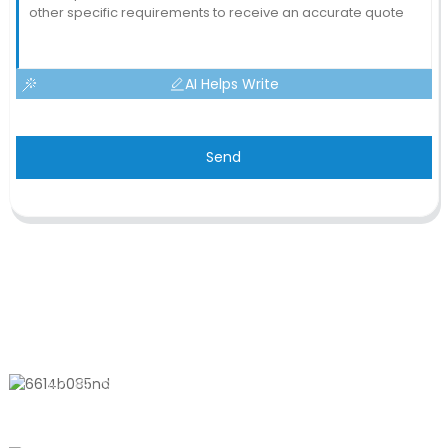
AI Helps Write
Send
CONTÁCTANOS
No. 611, Shantong Road, ciudad de
Shanyang, Shanghai, China