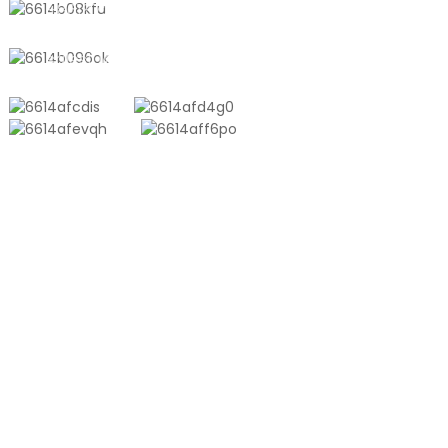
+8618721958798
sales10@shtangke.com
PRODUCTOS
Bolsa Compuesta De Aluminio Y Plástico
Bolsa De Tonelada
Película De Coextrusión
Bolsa De Vacío En Relieve
Bolsa De Vacío Brillante