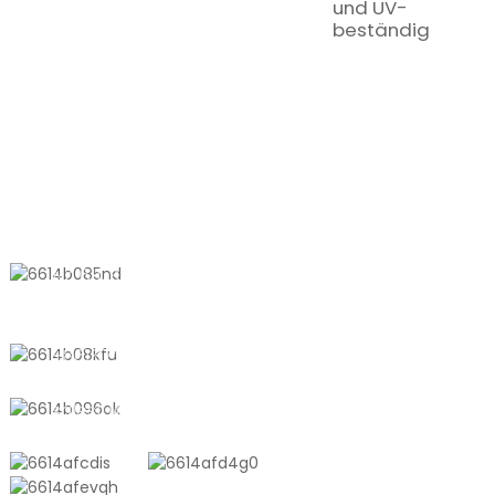
und UV-
beständig
KONTAKTIEREN SIE UNS
Nr. 611, Shantong Road, Shanyang
Town, Shanghai, China
+8618721958798
sales10@shtangke.com