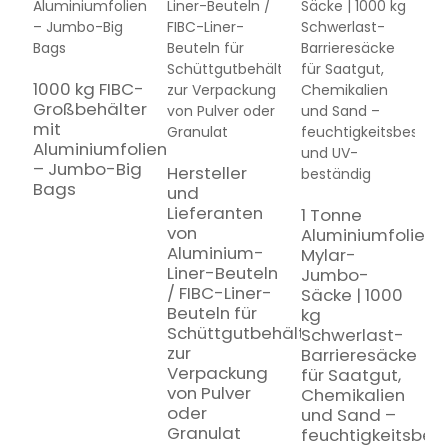
1000 kg FIBC-
Großbehälter
mit
1
Aluminiumfolienauskleidung
A
– Jumbo-Big
L
Hersteller
Bags
(
und
S
Lieferanten
1 Tonne
H
von
Aluminiumfolien-
u
Aluminium-
Mylar-
L
Liner-Beuteln
Jumbo-
v
/ FIBC-Liner-
Säcke | 1000
G
Beuteln für
kg
Schüttgutbehälter
Schwerlast-
zur
Barrieresäcke
Verpackung
für Saatgut,
von Pulver
Chemikalien
oder
und Sand –
Granulat
feuchtigkeitsbes