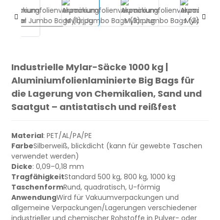
Industrielle Mylar-Säcke 1000 kg |
Aluminiumfolienlaminierte Big Bags für
die Lagerung von Chemikalien, Sand und
Saatgut – antistatisch und reißfest
eutel
Material
: PET/AL/PA/PE
Farbe
Silberweiß, blickdicht (kann für gewebte Taschen
verwendet werden)
Dicke
: 0,09–0,18 mm
Tragfähigkeit
Standard 500 kg, 800 kg, 1000 kg
Taschenform
Rund, quadratisch, U-förmig
Anwendung
Wird für Vakuumverpackungen und
allgemeine Verpackungen/Lagerungen verschiedener
industrieller und chemischer Rohstoffe in Pulver- oder