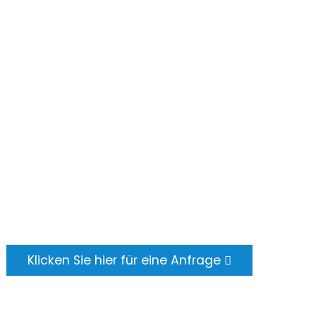
Häufig Gestellte Fragen
Kontaktieren Sie Uns
ANFRAGE SENDEN
Es gibt nichts Schöneres, als das Endergebnis
zu sehen. Erfahren Sie mehr über Newfun und
erhalten Sie das neueste
Produktmusteralbum. Und fragen Sie einfach
nach weiteren Informationen.
Klicken Sie hier für eine Anfrage