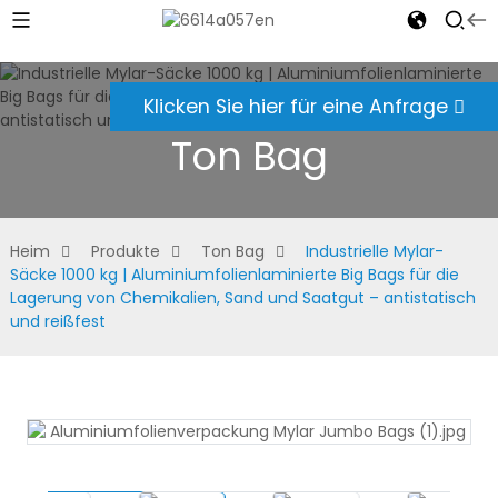
Klicken Sie hier für eine Anfrage
Ton Bag
Heim
Produkte
Ton Bag
Industrielle Mylar-
Säcke 1000 kg | Aluminiumfolienlaminierte Big Bags für die
Lagerung von Chemikalien, Sand und Saatgut – antistatisch
und reißfest